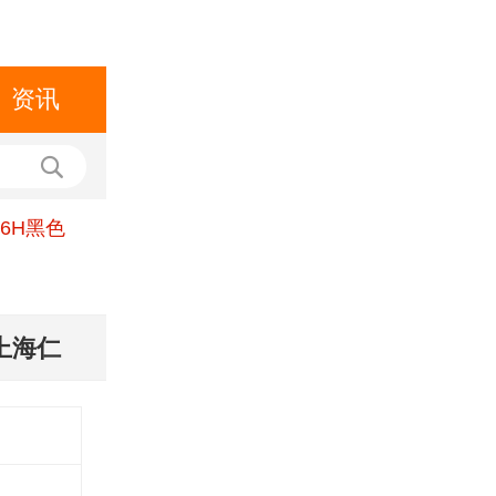
资讯
66H黑色
上海仁