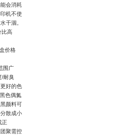
可能会消耗
打印机不使
墨水干涸。
价比高
墨盒价格
范围广
/耐臭
供更好的色
代黑色偶氮
炭黑颜料可
需分散成小
成正
止团聚需控