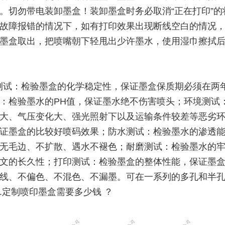
。切勿带电装卸墨盒！装卸墨盒时务必取消“正在打印”的
故障报错的情况下，如有打印效果出现断线空白的情况
墨盒取出，把喷嘴朝下轻甩出少许墨水，使用湿巾擦拭
测试：检验墨盒的化学稳定性，保证墨盒保质期必须在两
：检验墨水的PH值，保证墨水绝不伤害喷头；环境测试
大、气压变化大、强光照射下以及运输条件较差等恶劣
证墨盒的比较好喷码效果；防水测试：检验墨水的渗透
无毛边、不扩散、遇水不褪色；耐磨测试：检验墨水的
文的长久性；打印测试：检验墨盒的整体性能，保证墨
线、不偏色、不混色、不漏墨。可在一系列的多孔和半
.定制喷印墨盒需要多少钱 ？