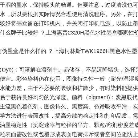
干涸的墨水，保持喷头的畅通。但要注意，过度清洗也
水，所以要根据实际情况合理使用清洗程序。另外，在
较好将墨盒留在打印机内，并关闭打印机电源，以防止
什么牌子比较好 ？上海惠普2320H黑色水性墨盒哪家性
伪墨盒是什么样的 ？上海柯林斯TWK1966H黑色水性
（Dye)：可溶解在溶剂中。易储存，不易沉降堵头，选择
便宜。彩色染料仍在使用，图像持久性一般（耐光/温湿度
水能力差，由于不必要的吸收和扩散少，有时染料能提
易于获得良好均匀的光泽度。颜料（pigment)：炭黑取
主流黑色着色剂，图像持久、黑度高、色谱吸收平滑，
学方法进行表面改性，提高分散的稳定性和打印品质，
油墨稳定性（沉淀速率与粒径的平方、颗粒/溶剂密度差
粒表面需改性或包覆形成表面电荷排斥或者空间位阻防