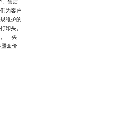
中、售后
我们为客户
常规维护的
带打印头。
本。 买
性墨盒价