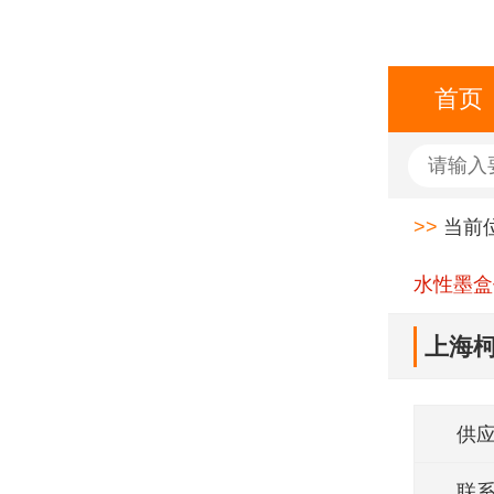
首页
>>
当前
水性墨盒
上海柯
翼防
供
联