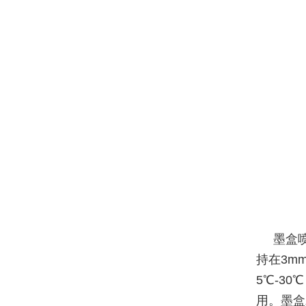
墨盒
持在3m
5℃-3
用。墨盒