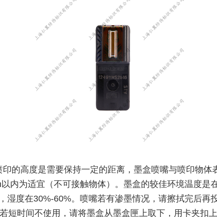
喷印的高度是需要保持一定的距离，墨盒喷嘴与喷印物体
m以内为适宜（不可接触物体）。墨盒的较佳环境温度是
0℃，湿度在30%-60%。喷嘴若有渗墨情况，请擦拭完后再
若短时间不使用，请将墨盒从墨盒匣上取下，用卡夹扣