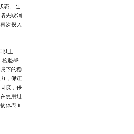
状态。在
，请先取消
后再次投入
年以上；
：检验墨
环境下的稳
能力，保证
牢固度，保
盒在使用过
孔物体表面