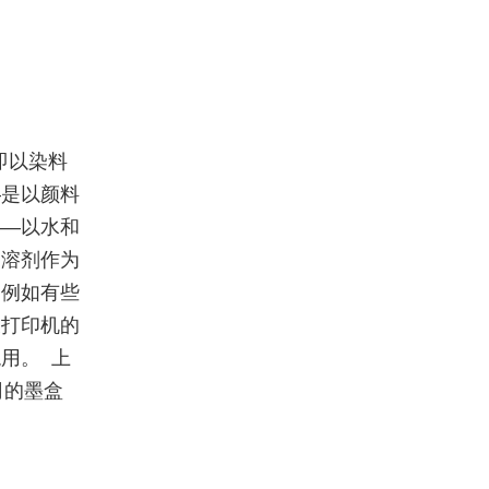
即以染料
—是以颜料
——以水和
的溶剂作为
，例如有些
及打印机的
用。 上
司的墨盒