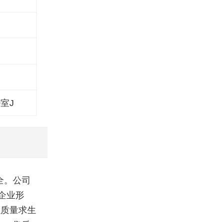
室J
全。公司
企业形
以质量求生