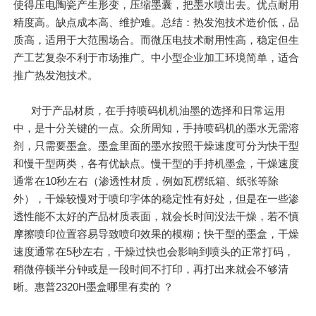
使得压电陶瓷产生形变，压缩墨囊，把墨水喷出去。优点耐用
精度高。缺点成本高、维护难。总结：热发泡技术造价低，品
质高，适用于大范围场合。而微压电技术耐用性高，稳定但生
产工艺复杂不利于市场推广。中小型企业加工环境简单，适合
推广热发泡技术。
对于产品材质，在手持喷码机机油墨的选择和日常运用
中，是十分关键的一点。众所周知，手持喷码机的墨水无需溶
剂，只需要墨盒。墨盒里面的墨水按照干燥速度可分为快干型
和慢干型两类，各有优缺点。慢干型的手持机墨盒，干燥速度
通常在10秒左右（渗透性材质，例如瓦楞纸箱、纸张等除
外），干燥较慢对于喷印字体的稳定性有好处，但是在一些渗
透性能不太好的产品材质表面，就会长时间没法干燥，若不慎
摩擦喷印位置容易导致喷印效果的模糊；快干型的墨盒，干燥
速度通常在5秒左右，干燥过快也会影响到喷头的正常打码，
稍微停顿半分钟或是一段时间不打印，再打出来就会不够清
晰。惠普2320H墨盒哪里有卖的 ？