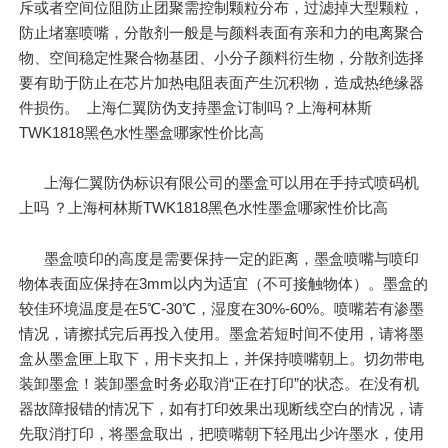
斥或者空间位阻防止团聚需控制颗粒分布，过滤掉大型颗粒，
防止堵塞喷嘴，分散剂一般是与颜料表面有亲和力的电离聚合
物、空间稳定性聚合物基团、小分子颜料衍生物，分散剂选择
要有助于防止在芯片加热电阻表面产生沉积物，造成热绝缘器
件损伤。 上海仁翼防伪支持墨盒订制吗？上海柯林斯
TWK1818黑色水性墨盒哪家性价比高
上海仁翼防伪标识有限公司的墨盒可以用在手持式喷码机
上吗 ？上海柯林斯TWK1818黑色水性墨盒哪家性价比高
墨盒喷印的高度是需要保持一定的距离，墨盒喷嘴与喷印
物体表面应保持在3mm以内为适宜（不可接触物体）。墨盒的
较佳环境温度是在5℃-30℃，湿度在30%-60%。喷嘴若有渗墨
情况，请擦拭完后再投入使用。墨盒若短时间不使用，请将墨
盒从墨盒匣上取下，用卡夹扣上，并保持喷嘴朝上。切勿带电
装卸墨盒！装卸墨盒时务必取消“正在打印”的状态。在没有机
器故障报错的情况下，如有打印效果出现断线空白的情况，请
先取消打印，将墨盒取出，把喷嘴朝下轻甩出少许墨水，使用