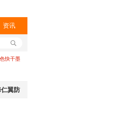
资讯
黑色快干墨
海仁翼防