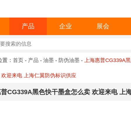
产品
企业
展会
位置：
首页
-
产品
-
油墨
-
防伪油墨
-
上海惠普CG339A
 欢迎来电 上海仁翼防伪标识供应
普CG339A黑色快干墨盒怎么卖 欢迎来电 上
识供应