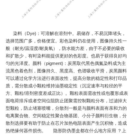
染料（Dye)：可溶解在溶剂中。易储存，不易沉降堵头，
选择范围广多，价格便宜。彩色染料仍在使用，图像持久性一
般（耐光/温湿度/耐臭氧），防水能力差，由于不必要的吸收
和扩散少，有时染料能提供更好的色彩度。也易于获得良好均
匀的光泽度。颜料（pigment)：炭黑取代黑色偶氮染料成为主
流黑色着色剂，图像持久、黑度高、色谱吸收平滑，炭黑颜料
可以通过化学方法进行表面改性，提高分散的稳定性和打印品
质，需分散成小颗粒维持油墨稳定性（沉淀速率与粒径的平
方、颗粒/溶剂密度差成正比）。颗粒表面需改性或包覆形成表
面电荷排斥或者空间位阻防止团聚需控制颗粒分布，过滤掉大
型颗粒，防止堵塞喷嘴，分散剂一般是与颜料表面有亲和力的
电离聚合物、空间稳定性聚合物基团、小分子颜料衍生物，分
散剂选择要有助于防止在芯片加热电阻表面产生沉积物，造成
热绝缘何器件损伤。 隐形防伪墨盒都在什么地方应用 ？上