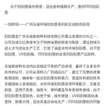
自干刮刮墨操作简便，适合各种规模生产。惠州凹印刮刮
墨
一刮即现——广州乐迪环保刮刮墨系列的互动防伪应用
刮刮墨是广州乐迪新材料科技有限公司重点发展的方向之一。
公司自成立以来便专注于特种油墨的研发与制造，通过持续引
进人才与优化生产工艺，打造了涵盖水性环保刮刮墨、自干型
刮刮墨、UV刮刮银、凹印刮刮墨的全系列刮刮墨产品矩阵。
乐迪新材料在业内以其稳定可靠的产品表现，赢得了众多合作
伙伴的认可。公司从原料入厂到成品出厂，建立了完整的质量
检测流程，确保每一批次刮刮墨在附着力、遮盖性和易刮性等
关键指标上表现稳定。水性环保刮刮墨采用环保配方，无毒无
刺激，适用于奖券、抽奖卡、密码覆盖等有奖销售领域；自干
型刮刮墨无需加热，自然干燥，操作便捷；UV刮刮银固化速
度快，附着力强，适合高速自动化生产；凹印刮刮墨则为凹版