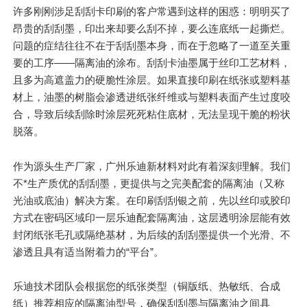
许多刚刚涉足刮刮卡印刷的客户常遇到这样的困惑：明明买了
昂贵的刮刮墨，印出来却要么刮不掉，要么连底纸一起撕烂。
问题的症结往往不在于刮刮墨本身，而在于忽略了一道至关重
要的工序——隔离油的涂布。刮刮卡油墨属于丝印工艺材料，
且多为高遮盖力的硬脆性涂层。如果直接印刷在纸张或塑料基
材上，油墨的树脂会渗透进纸张纤维或与塑料表面产生过度咬
合，导致后续刮除时涂层死死粘住底材，无法呈现干脆的粉状
脱落。
作为源头生产厂家，广州乐迪新材料对此有着深刻理解。我们
不*生产
质优
的刮刮墨，更提供与之完美配套的隔离油（又称
光油或底油）解决方案。在印刷刮刮银之前，先以丝印或胶印
方式在密码区域印一层乐迪
配套
隔离油，这层透明涂层能有效
封闭纸张毛孔或隔绝基材，为后续的刮刮墨提供一个光滑、不
渗透且具有适当附着力的“平台”。
乐迪技术团队会根据您的纸张类型（铜版纸、热敏纸、合成
纸）推荐相应的隔离油型号，确保刮刮墨与隔离油之间具