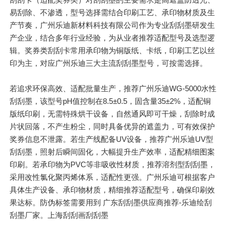
易刮除、不渗透，型号选择需结合印刷工艺、承印物材质及生
产节奏，广州乐迪新材料科技有限公司作为专业刮刮墨研发生
产企业，结合多年行业经验，为从业者推荐适配型号及选型逻
辑。奖券类刮刮卡常用承印物为铜版纸、卡纸，印刷工艺以丝
印为主，对应广州乐迪三大主流刮刮墨型号，可按需选择。
若追求环保高效、适配批量生产，推荐广州乐迪WG-5000水性
刮刮墨，该型号pH值控制在8.5±0.5，固含量35±2%，适配铜
版纸印刷，无需特殊烘干设备，自然通风即可干燥，刮除时成
片状回落，不产生粉尘，同时具备优异的遮盖力，可有效保护
奖券信息不泄露。若生产线配备UV设备，推荐广州乐迪UV型
刮刮墨，照射后瞬间固化，大幅提升生产效率，适配精细图案
印刷。若承印物为PVC等非吸收性材质，推荐溶剂型刮刮墨，
采用改性氯化聚丙烯体系，适配性更强。广州乐迪可根据客户
具体生产设备、承印物材质，精细推荐适配型号，确保印刷效
果达标。防伪标签需要用到 广东刮刮墨供应商推荐-乐迪绘刮
刮墨厂家。上海刮刮画刮刮墨