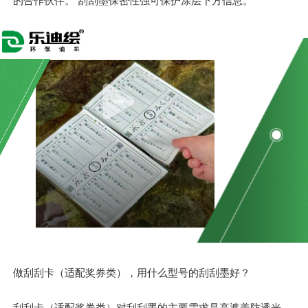
的合作伙伴。 刮刮墨保密性强可保护涂层下方信息。
做刮刮卡（适配奖券类），用什么型号的刮刮墨好？
刮刮卡（适配奖券类）对刮刮墨的主要需求是高遮盖防透光、