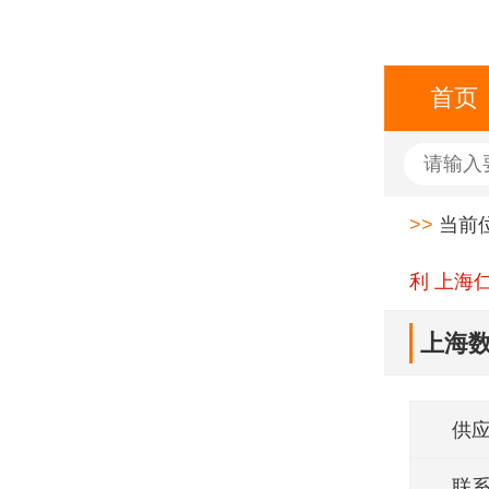
首页
>>
当前
利 上海
上海数
供
联