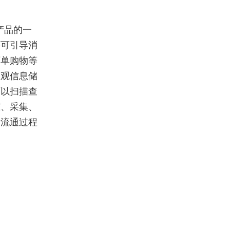
产品的一
还可引导消
下单购物等
美观信息储
可以扫描查
踪、采集、
个流通过程