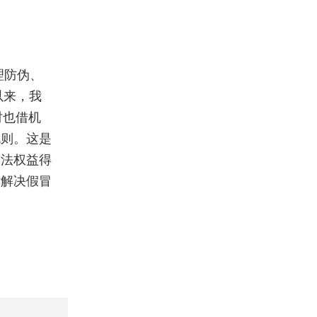
理防伪、
以来，我
时也借机
规则。这是
合法权益得
术解决假冒