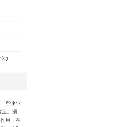
室J
有一些企业
改造。消
的作用，在