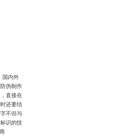
，国内外
类防伪制作
果，直接在
计时还要结
文字不但与
伪标识的技
商