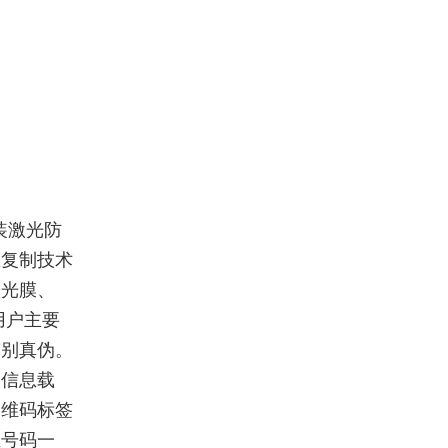
装激光防
压复制技术
激光膜、
用户主要
鉴别真伪。
为信息载
二维码标签
证号码一