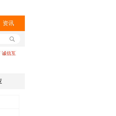
资讯
 诚信互
应