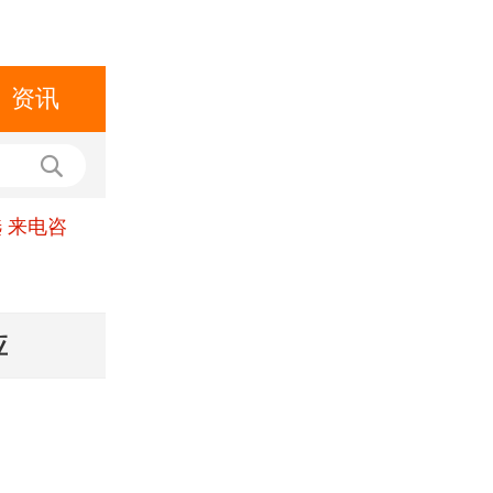
资讯
 来电咨
应