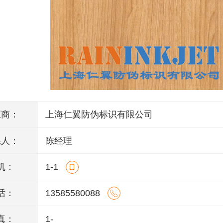
应商：
上海仁翼防伪标识有限公司
系人：
陈经理
机：
1-1
话：
13585580088
真：
1-