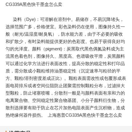
CG339A黑色快干墨盒怎么卖
染料（Dye)：可溶解在溶剂中。易储存，不易沉降堵头，
选择范围广多，价格便宜。彩色染料仍在使用，图像持久性一
般（耐光/温湿度/耐臭氧），防水能力差，由于不必要的吸收
和扩散少，有时染料能提供更好的色彩度。也易于获得良好均
匀的光泽度。颜料（pigment)：炭黑取代黑色偶氮染料成为主
流黑色着色剂，图像持久、黑度高、色谱吸收平滑，炭黑颜料
可以通过化学方法进行表面改性，提高分散的稳定性和打印品
质，需分散成小颗粒维持油墨稳定性（沉淀速率与粒径的平
方、颗粒/溶剂密度差成正比）。颗粒表面需改性或包覆形成表
面电荷排斥或者空间位阻防止团聚需控制颗粒分布，过滤掉大
型颗粒，防止堵塞喷嘴，分散剂一般是与颜料表面有亲和力的
电离聚合物、空间稳定性聚合物基团、小分子颜料衍生物，分
散剂选择要有助于防止在芯片加热电阻表面产生沉积物，造成
热绝缘何器件损伤。 上海惠普CG339A黑色快干墨盒怎么卖