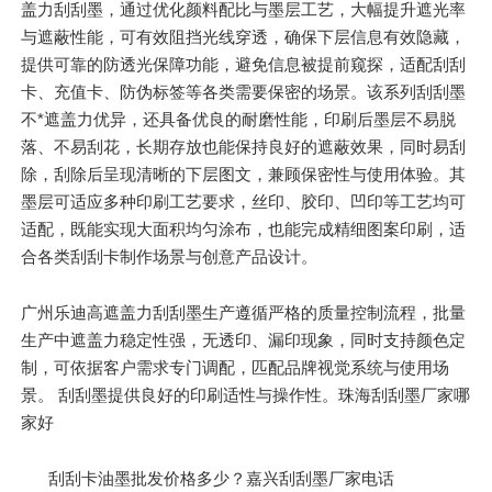
盖力刮刮墨，通过优化颜料配比与墨层工艺，大幅提升遮光率
与遮蔽性能，可有效阻挡光线穿透，确保下层信息有效隐藏，
提供可靠的防透光保障功能，避免信息被提前窥探，适配刮刮
卡、充值卡、防伪标签等各类需要保密的场景。该系列刮刮墨
不*遮盖力优异，还具备优良的耐磨性能，印刷后墨层不易脱
落、不易刮花，长期存放也能保持良好的遮蔽效果，同时易刮
除，刮除后呈现清晰的下层图文，兼顾保密性与使用体验。其
墨层可适应多种印刷工艺要求，丝印、胶印、凹印等工艺均可
适配，既能实现大面积均匀涂布，也能完成精细图案印刷，适
合各类刮刮卡制作场景与创意产品设计。
广州乐迪高遮盖力刮刮墨生产遵循严格的质量控制流程，批量
生产中遮盖力稳定性强，无透印、漏印现象，同时支持颜色定
制，可依据客户需求专门调配，匹配品牌视觉系统与使用场
景。 刮刮墨提供良好的印刷适性与操作性。珠海刮刮墨厂家哪
家好
刮刮卡油墨批发价格多少？嘉兴刮刮墨厂家电话