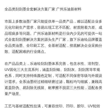
全品类刮刮墨全套解决方案厂家 广州乐迪新材料
市面上多数油墨厂家
只
能提供单一品类产品，难以适配企业多
元化印刷生产需求，容易出现工艺不匹配、材质附着力差、成
品瑕疵多等问题。广州乐迪新材料是行业内少见的可提供一站
式全套刮刮墨解决方案的源头生产厂家，旗下乐迪绘品牌覆盖
全品类油墨、全印刷工艺、全基材适配，彻底解决企业采购分
散、适配困难的行业痛点。
在产品品类上，乐迪绘刮刮墨体系完善，包含水性、溶剂型、
UV固化三大主流系列，涵盖刮刮银、刮刮灰、刮刮黑等常规
色系，同时支持特殊颜色定制，可适配不同保密等级与外观设
计需求。全系油墨经过精细研磨过滤，颗粒均匀细腻，兼顾高
遮盖防伪、易刮除无残留、耐摩擦不脱层三大性能，适配各类
量产场景。
工艺与基材适配性拉满，可兼容丝印、凹印、胶印、UV轮转