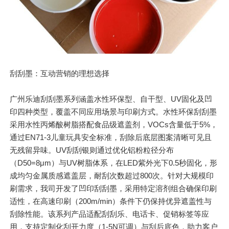
刮刮墨：互动营销的理想选择
广州乐迪刮刮墨系列涵盖水性环保型、自干型、UV固化及凹
印四种类型，覆盖不同应用场景与印刷方式。水性环保刮刮墨
采用水性丙烯酸树脂搭配食品级遮盖剂，VOCs含量低于5%，
通过EN71-3儿童玩具安全标准，刮除后底层图案清晰可见且
无残留异味。UV刮刮银则通过优化铝粉粒径分布
（D50=8μm）与UV树脂体系，在LED紫外光下0.5秒固化，形
成均匀金属质感遮盖层，耐刮次数超过800次。针对大规模印
刷需求，我司开发了凹印刮刮墨，采用特定溶剂组合确保印刷
适性，在高速印刷（200m/min）条件下仍保持优异遮盖性与
刮除性能。该系列产品适配
刮刮乐
、电话卡、促销标签等应
用，支持定制化刮开力度（1-5N可调）与刮后底色，助力客户