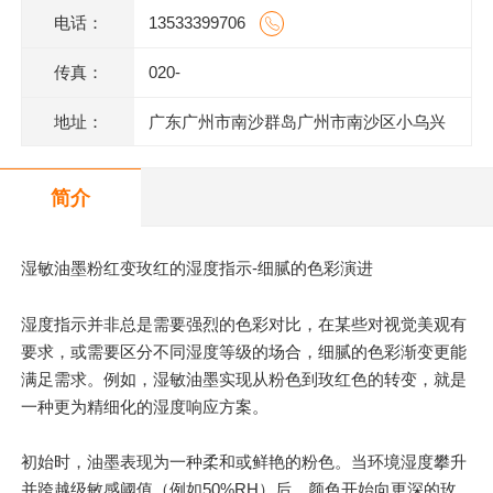
电话：
13533399706
传真：
020-
地址：
广东广州市南沙群岛广州市南沙区小乌兴
业街2号2栋301室(部位:2栋302室)
简介
湿敏油墨粉红变玫红的湿度指示-细腻的色彩演进
湿度指示并非总是需要强烈的色彩对比，在某些对视觉美观有
要求，或需要区分不同湿度等级的场合，细腻的色彩渐变更能
满足需求。例如，湿敏油墨实现从粉色到玫红色的转变，就是
一种更为精细化的湿度响应方案。
初始时，油墨表现为一种柔和或鲜艳的粉色。当环境湿度攀升
并跨越级敏感阈值（例如50%RH）后，颜色开始向更深的玫