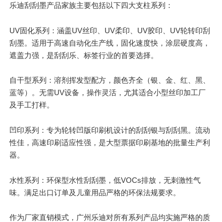
乐迪刮刮墨产品家族主要包括以下四大支柱系列：
UV固化系列：涵盖UV丝印、UV柔印、UV胶印、UV轮转印刮
刮墨。适用于高速自动化生产线，固化速度快，涂层硬度高，
遮盖力强，是
刮刮乐
、标签行业的
首要选择
。
自干型系列：溶剂挥发型配方，颜色齐全（银、金、红、黑、
蓝等）。无需UV设备，操作灵活，尤其适合小型丝印加工厂
及手工打样。
凹印系列：专为轮转凹版印刷机设计的刮刮银与刮刮黑。流动
性佳，高速印刷适应性强，是大型票据印刷基地的批量生产利
器。
水性系列：环保型水性刮刮墨，低VOCs排放，无刺激性气
味。满足出口订单及儿童用品严格的环保法规要求。
作为厂家直销模式，广州乐迪对所有系列产品均实施严格的质