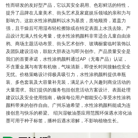
性而研发的友好型产品，它以其安全易用、色彩鲜活的特性，
提升了品牌在儿童美术、街头艺术及家庭娱乐领域的亲和力与
影响力
。这款水性涂鸦颜料以水为基质，质地顺滑，遮盖力
强，且干燥后可用湿布轻松擦除或在特定表面上水洗去除。产
品设计充满人性化考量，使水性涂鸦颜料非常适合儿童自由涂
鸦、商场主题活动布景、街头艺术创作、玻璃橱窗临时装饰以
及团队建设活动，鼓励大胆表达与即兴创作。产品质量安全是
我们的首要承诺，水性涂鸦颜料通过AP（无毒产品）认证，
不含重金属与有害有机物，气味清新，即使长时间接触也安全
无忧。价格策略设计得极具吸引力，水性涂鸦颜料提供单瓶
装、多色套装及大容量补充装，满足从个人兴趣到商业活动的
大量需求。我们提供的服务包括创意活动方案设计、表面处理
建议以及安全使用指南，确保每位用户都能安心享受水性涂鸦
颜料带来的创作自由。广州乐迪希望，水性涂鸦颜料能成为连
接创意与快乐的桥梁。 绍兴湿敏油墨应用范围环保遇水溶化油
墨可用于种子标签，播种后遇水溶解，不影响植物生长。