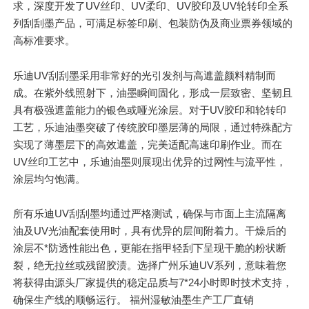
求，深度开发了UV丝印、UV柔印、UV胶印及UV轮转印全系
列刮刮墨产品，
可
满足标签印刷、包装防伪及商业票券领域的
高标准要求。
乐迪UV刮刮墨采用
非常好的
光引发剂与高遮盖颜料精制而
成。在紫外线照射下，油墨瞬间固化，形成一层致密、坚韧且
具有极强遮盖能力的银色或哑光涂层。对于UV胶印和轮转印
工艺，乐迪油墨突破了传统胶印墨层薄的局限，通过特殊配方
实现了薄墨层下的高效遮盖，完美适配高速印刷作业。而在
UV丝印工艺中，乐迪油墨则展现出优异的过网性与流平性，
涂层均匀饱满。
所有乐迪UV刮刮墨均通过严格测试，确保与市面上主流隔离
油及UV光油配套使用时，具有优异的层间附着力。干燥后的
涂层不*防透性能出色，更能在指甲轻刮下呈现干脆的粉状断
裂，绝无拉丝或残留胶渍。选择广州乐迪UV系列，意味着您
将获得由源头厂家提供的稳定品质与7*24小时即时技术支持，
确保生产线的顺畅运行。 福州湿敏油墨生产工厂直销