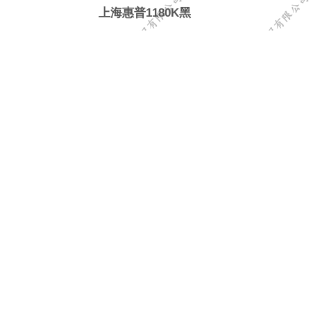
上海惠普1180K黑
上海仁翼防伪标识有限公司
查看更多
space