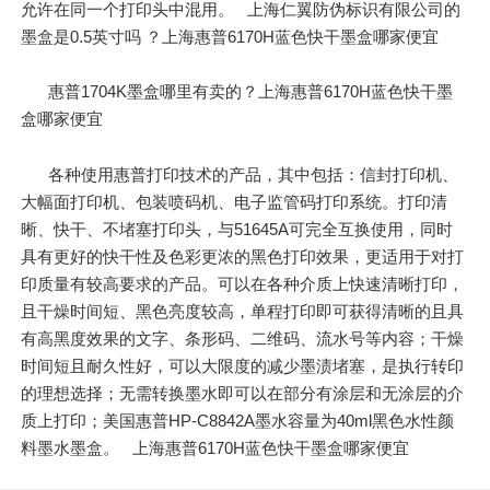
允许在同一个打印头中混用。 上海仁翼防伪标识有限公司的
墨盒是0.5英寸吗 ？上海惠普6170H蓝色快干墨盒哪家便宜
惠普1704K墨盒哪里有卖的？上海惠普6170H蓝色快干墨
盒哪家便宜
各种使用惠普打印技术的产品，其中包括：信封打印机、
大幅面打印机、包装喷码机、电子监管码打印系统。打印清
晰、快干、不堵塞打印头，与51645A可完全互换使用，同时
具有更好的快干性及色彩更浓的黑色打印效果，更适用于对打
印质量有较高要求的产品。可以在各种介质上快速清晰打印，
且干燥时间短、黑色亮度较高，单程打印即可获得清晰的且具
有高黑度效果的文字、条形码、二维码、流水号等内容；干燥
时间短且耐久性好，可以大限度的减少墨渍堵塞，是执行转印
的理想选择；无需转换墨水即可以在部分有涂层和无涂层的介
质上打印；美国惠普HP-C8842A墨水容量为40ml黑色水性颜
料墨水墨盒。 上海惠普6170H蓝色快干墨盒哪家便宜