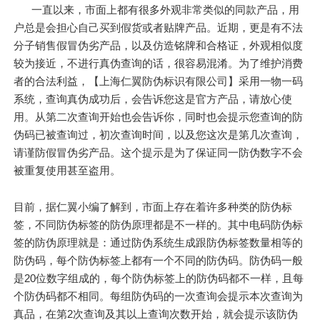
一直以来，市面上都有很多外观非常类似的同款产品，用
户总是会担心自己买到假货或者贴牌产品。近期，更是有不法
分子销售假冒伪劣产品，以及仿造铭牌和合格证，外观相似度
较为接近，不进行真伪查询的话，很容易混淆。为了维护消费
者的合法利益，【上海仁翼防伪标识有限公司】采用一物一码
系统，查询真伪成功后，会告诉您这是官方产品，请放心使
用。从第二次查询开始也会告诉你，同时也会提示您查询的防
伪码已被查询过，初次查询时间，以及您这次是第几次查询，
请谨防假冒伪劣产品。这个提示是为了保证同一防伪数字不会
被重复使用甚至盗用。
目前，据仁翼小编了解到，市面上存在着许多种类的防伪标
签，不同防伪标签的防伪原理都是不一样的。其中电码防伪标
签的防伪原理就是：通过防伪系统生成跟防伪标签数量相等的
防伪码，每个防伪标签上都有一个不同的防伪码。防伪码一般
是20位数字组成的，每个防伪标签上的防伪码都不一样，且每
个防伪码都不相同。每组防伪码的一次查询会提示本次查询为
真品，在第2次查询及其以上查询次数开始，就会提示该防伪