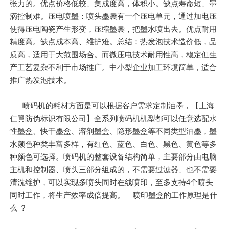
张力的。优点价格低较、集成度高，体积小。缺点寿命短、墨
滴控制难。压电喷墨：喷头墨囊有一个压电单元，通过加电压
使得压电陶瓷产生形变，压缩墨囊，把墨水喷出去。优点耐用
精度高。缺点成本高、维护难。总结：热发泡技术造价低，品
质高，适用于大范围场合。而微压电技术耐用性高，稳定但生
产工艺复杂不利于市场推广。中小型企业加工环境简单，适合
推广热发泡技术。
喷码机的耗材方面是可以根据客户需求定制油墨，【上海
仁翼防伪标识有限公司】全系列喷码机机型都可以任意选配水
性墨盒、快干墨盒、溶剂墨盒、隐形墨盒等不同类型油墨，墨
水颜色种类丰富多样，有红色、蓝色、白色、黑色、黄色等多
种颜色可选择。喷码机的整套设备结构简单，主要部分由电脑
主机和控制器、喷头三部分组成的，不需要过滤器、也不需要
清洗维护，可以实现多喷头同时在线喷印，至多支持4个喷头
同时工作，将生产效率成倍提高。 喷印墨盒的工作原理是什
么 ？