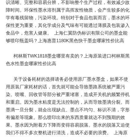
识清晰、完整和容易分辨，不影响整个生产过程，有效减少故
障时间。环保性墨水溶剂属于高挥发性物质，会产生较多的化
学有毒残留物，污染环境。特别对于食品包装而言，墨水的环
保性更为重要，其化学成分及气味有可能透过薄膜及包装渗入
食品中，危害人健康。 上海仁翼防伪标识有限公司的墨盒能
够喷印瓶盖吗？上海惠普1180K黑色快干墨盒哪家性价比高
柯林斯TWK1818墨盒哪里有卖的？上海原装进口柯林斯黑
色水性墨盒哪家性价比高
关于设备耗材的选择请务必使用原厂墨水墨盒，如果不使
用原装厂家耗材的话，首先就可能会导致墨路系统被严重污
染。喷嘴、回收管等部分被严重堵塞，造成开关机的频繁停机
和重启。因为墨水粘度是无法控制的，从而导致墨滴分裂。而
墨滴一旦分裂，就会出现缺点、墨点不均匀、标识不清，字形
有偏差等现象。那么喷印出来的东西质量就达不到预期的效
果。墨水因为附着力下降而变得容易脱落。墨水的脱落又迫使
我们不得不多次整机进行清洗，造成不必要的浪费。 上海原