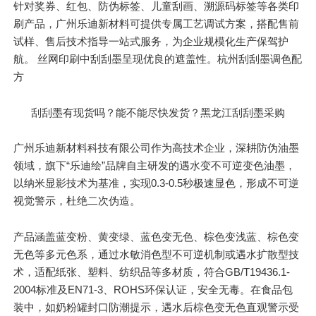
针对奖券、红包、防伪标签、儿童刮画、溯源码标签等各类印
刷产品，广州乐迪新材料可提供专属工艺调试方案，搭配售前
试样、售后技术指导一站式服务，为企业规模化生产保驾护
航。 丝网印刷中刮刮墨呈现优良的遮盖性。杭州刮刮墨调色配
方
刮刮墨有现货吗？能不能尽快发货？黑龙江刮刮墨采购
广州乐迪新材料科技有限公司作为高技术企业，深耕防伪油墨
领域，旗下“乐迪绘”品牌自主研发的遇水变不可逆变色油墨，
以纳米显影技术为
基准
，实现0.3-0.5秒极速显色，形成不可逆
视觉警示，杜绝二次伪造。
产品涵盖蓝变粉、黄变绿、蓝色变无色、棕色变浅蓝、棕色变
无色等多元色系，通过水敏消色型不可逆机制或遇水扩散型技
术，适配纸张、塑料、纺织品等多材质，符合GB/T19436.1-
2004标准及EN71-3、ROHS环保认证，安全无毒。在食品包
装中，如奶粉罐封口防潮提示，遇水后棕色变无色直观警示受