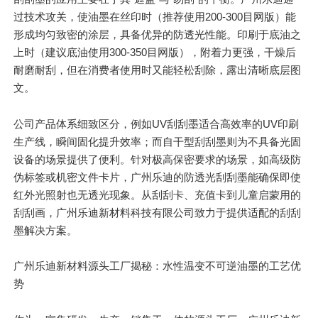
过技术攻关，使油墨在丝印时（推荐使用200-300目网版）能
形成均匀致密的涂层，具备优异的防透光性能。印刷于底油之
上时（建议底油使用300-350目网版），附着力更强，干燥后
耐磨耐刮，但在消费者使用时又能轻松刮除，露出清晰底层图
文。
公司产品体系细致区分，例如UV刮刮墨适合高效率的UV印刷
生产线，瞬间固化提升效率；而自干型刮刮墨则为不具备光固
设备的场景提供了便利。针对极高保密要求的场景，如高级防
伪标签或机密文件卡片，广州乐迪的防透光刮刮墨能确保即使
红外光照射也无透光现象。从刮刮卡、充值卡到儿童启蒙用的
刮刮画，广州乐迪新材料科技有限公司致力于提供适配的刮刮
墨解决方案。
广州乐迪新材料源头工厂揭秘：水性温变不可逆油墨的工艺优
势