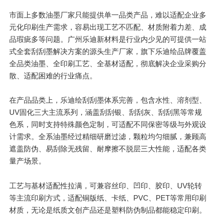
市面上多数油墨厂家
只
能提供单一品类产品，难以适配企业多
元化印刷生产需求，容易出现工艺不匹配、材质附着力差、成
品瑕疵多等问题。广州乐迪新材料是行业内少见的可提供一站
式全套刮刮墨解决方案的源头生产厂家，旗下乐迪绘品牌覆盖
全品类油墨、全印刷工艺、全基材适配，彻底解决企业采购分
散、适配困难的行业痛点。
在产品品类上，乐迪绘刮刮墨体系完善，包含水性、溶剂型、
UV固化三大主流系列，涵盖刮刮银、刮刮灰、刮刮黑等常规
色系，同时支持特殊颜色定制，可适配不同保密等级与外观设
计需求。全系油墨经过精细研磨过滤，颗粒均匀细腻，兼顾高
遮盖防伪、易刮除无残留、耐摩擦不脱层三大性能，适配各类
量产场景。
工艺与基材适配性拉满，可兼容丝印、凹印、胶印、UV轮转
等主流印刷方式，适配铜版纸、卡纸、PVC、PET等常用印刷
材质，无论是纸质文创产品还是塑料防伪制品都能稳定印刷。