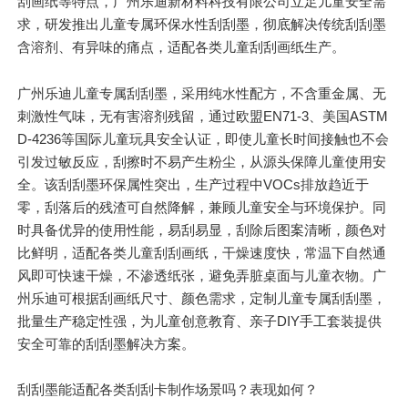
刮画纸等特点，广州乐迪新材料科技有限公司立足儿童安全需
求，研发推出儿童专属环保水性刮刮墨，彻底解决传统刮刮墨
含溶剂、有异味的痛点，适配各类儿童刮刮画纸生产。
广州乐迪儿童专属刮刮墨，采用纯水性配方，不含重金属、无
刺激性气味，无有害溶剂残留，通过欧盟EN71-3、美国ASTM
D-4236等国际儿童玩具安全认证，即使儿童长时间接触也不会
引发过敏反应，刮擦时不易产生粉尘，从源头保障儿童使用安
全。该刮刮墨环保属性突出，生产过程中VOCs排放趋近于
零，刮落后的残渣可自然降解，兼顾儿童安全与环境保护。同
时具备优异的使用性能，易刮易显，刮除后图案清晰，颜色对
比鲜明，适配各类儿童刮刮画纸，干燥速度快，常温下自然通
风即可快速干燥，不渗透纸张，避免弄脏桌面与儿童衣物。广
州乐迪可根据刮画纸尺寸、颜色需求，定制儿童专属刮刮墨，
批量生产稳定性强，为儿童创意教育、亲子DIY手工套装提供
安全可靠的刮刮墨解决方案。
刮刮墨能适配各类刮刮卡制作场景吗？表现如何？