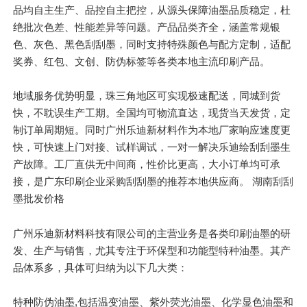
品均自主生产、品控自主把控，从源头保障油墨品质稳定，杜
绝批次色差、性能差异等问题。产品品类齐全，涵盖常规银
色、灰色、黑色刮刮墨，同时支持特殊颜色与配方定制，适配
奖券、红包、文创、防伪标签等各类本地主流印刷产品。
地域服务优势
明显
，珠三角地区可实现极速配送，同城到货
快，不耽误生产工期。全国均可物流直达，现货当天发货，定
制订单周期短。同时广州乐迪新材料作为本地厂家响应速度更
快，可快速上门对接、试样调试，一对一解决乐迪绘刮刮墨生
产故障。工厂直供无中间商，性价比更高，大小订单均可承
接，是广东印刷企业采购刮刮墨的
推荐
本地供应商。 湖南刮刮
墨批发价格
广州乐迪新材料科技有限公司的主营业务是各类印刷油墨的研
发、生产与销售，尤其专注于环保型和功能型特种油墨。其产
品体系多，具体可归纳为以下几大类：
特种防伪油墨,包括温变油墨、紫外荧光油墨、化学显色油墨和