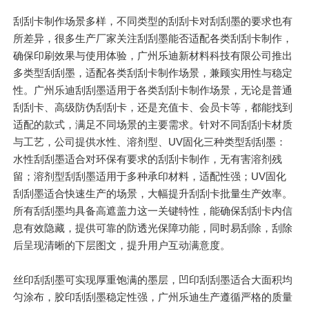
刮刮卡制作场景多样，不同类型的刮刮卡对刮刮墨的要求也有
所差异，很多生产厂家关注刮刮墨能否适配各类刮刮卡制作，
确保印刷效果与使用体验，广州乐迪新材料科技有限公司推出
多类型刮刮墨，适配各类刮刮卡制作场景，兼顾实用性与稳定
性。广州乐迪刮刮墨适用于各类刮刮卡制作场景，无论是普通
刮刮卡、高级防伪刮刮卡，还是充值卡、会员卡等，都能找到
适配的款式，满足不同场景的主要需求。针对不同刮刮卡材质
与工艺，公司提供水性、溶剂型、UV固化三种类型刮刮墨：
水性刮刮墨适合对环保有要求的刮刮卡制作，无有害溶剂残
留；溶剂型刮刮墨适用于多种承印材料，适配性强；UV固化
刮刮墨适合快速生产的场景，大幅提升刮刮卡批量生产效率。
所有刮刮墨均具备高遮盖力这一关键特性，能确保刮刮卡内信
息有效隐藏，提供可靠的防透光保障功能，同时易刮除，刮除
后呈现清晰的下层图文，提升用户互动满意度。
丝印刮刮墨可实现厚重饱满的墨层，凹印刮刮墨适合大面积均
匀涂布，胶印刮刮墨稳定性强，广州乐迪生产遵循严格的质量