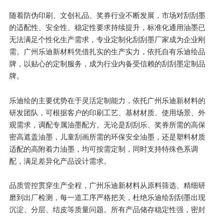
随着防伪印刷、文创礼品、奖券行业不断发展，市场对刮刮墨
的适配性、安全性、稳定性要求持续提升，标准化通用油墨已
无法满足个性化生产需求，专业定制化刮刮墨厂家成为企业刚
需。广州乐迪新材料凭借扎实的生产实力，依托自有乐迪绘品
牌，以贴心的定制服务，成为行业内备受信赖的刮刮墨定制品
牌。
乐迪绘的
主要
优势在于灵活定制能力，依托广州乐迪新材料的
研发团队，可根据客户的印刷工艺、基材材质、使用场景、外
观需求，调配专属油墨配方。无论是
刮刮乐
、奖券所需的高保
密高遮盖油墨，儿童刮画所需的环保安全油墨，还是塑料材质
适配的高附着力油墨，均可按需定制，同时支持特殊色系调
配，满足差异化产品设计需求。
品质管控贯穿生产全程，广州乐迪新材料从原料筛选、精细研
磨到出厂检测，每一道工序严格把关，杜绝乐迪绘刮刮墨出现
沉淀、分层、结皮等质量问题。所有产品储存稳定性强，密封