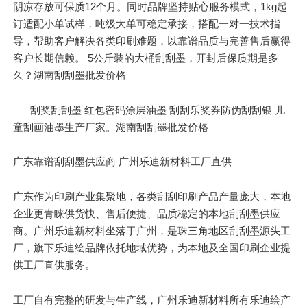
阴凉存放可保质12个月。同时品牌坚持贴心服务模式，1kg起
订适配小单试样，吨级大单可稳定承接，搭配一对一技术指
导，帮助客户解决各类印刷难题，以靠谱品质与完善售后赢得
客户长期信赖。 5公斤装的大桶刮刮墨，开封后保质期是多
久？湖南刮刮墨批发价格
刮奖刮刮墨 红包密码涂层油墨 刮刮乐奖券防伪刮刮银 儿
童刮画油墨生产厂家。湖南刮刮墨批发价格
广东靠谱刮刮墨供应商 广州乐迪新材料工厂直供
广东作为印刷产业集聚地，各类刮刮印刷产品产量庞大，本地
企业更青睐供货快、售后便捷、品质稳定的本地刮刮墨供应
商。广州乐迪新材料坐落于广州，是珠三角地区刮刮墨源头工
厂，旗下乐迪绘品牌依托地域优势，为本地及全国印刷企业提
供工厂直供服务。
工厂自有完整的研发与生产线，广州乐迪新材料所有乐迪绘产