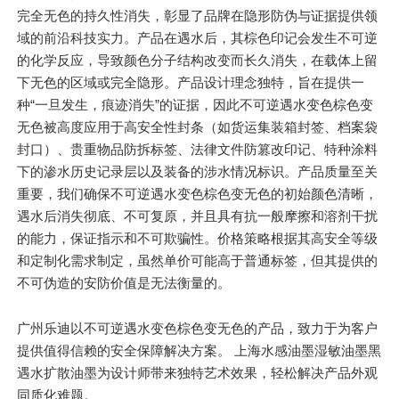
完全无色的持久性消失，彰显了品牌在隐形防伪与证据提供领
域的前沿科技实力。产品在遇水后，其棕色印记会发生不可逆
的化学反应，导致颜色分子结构改变而长久消失，在载体上留
下无色的区域或完全隐形。产品设计理念独特，旨在提供一
种“一旦发生，痕迹消失”的证据，因此不可逆遇水变色棕色变
无色被高度应用于高安全性封条（如货运集装箱封签、档案袋
封口）、贵重物品防拆标签、法律文件防篡改印记、特种涂料
下的渗水历史记录层以及装备的涉水情况标识。产品质量至关
重要，我们确保不可逆遇水变色棕色变无色的初始颜色清晰，
遇水后消失彻底、不可复原，并且具有抗一般摩擦和溶剂干扰
的能力，保证指示和不可欺骗性。价格策略根据其高安全等级
和定制化需求制定，虽然单价可能高于普通标签，但其提供的
不可伪造的安防价值是无法衡量的。
广州乐迪以不可逆遇水变色棕色变无色的产品，致力于为客户
提供值得信赖的安全保障解决方案。 上海水感油墨湿敏油墨黑
遇水扩散油墨为设计师带来独特艺术效果，轻松解决产品外观
同质化难题。