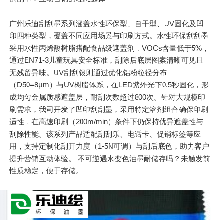
广州乐迪刮刮墨系列涵盖水性环保型、自干型、UV固化及凹
印四种类型，覆盖不同应用场景与印刷方式。水性环保刮刮墨
采用水性丙烯酸树脂搭配食品级遮盖剂，VOCs含量低于5%，
通过EN71-3儿童玩具安全标准，刮除后底层图案清晰可见且
无残留异味。UV刮刮银则通过优化铝粉粒径分布
（D50=8μm）与UV树脂体系，在LED紫外光下0.5秒固化，形
成均匀金属质感遮盖层，耐刮次数超过800次。针对大规模印
刷需求，我司开发了凹印刮刮墨，采用特定溶剂组合确保印刷
适性，在高速印刷（200m/min）条件下仍保持优异遮盖性与
刮除性能。该系列产品适配
刮刮乐
、电话卡、促销标签等应
用，支持定制化刮开力度（1-5N可调）与刮后底色，助力客户
提升营销互动体验。 不可逆遇水变色油墨耐储存吗？未触发前
性质稳定，便于存储。