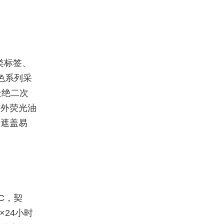
类标签、
变色系列采
杜绝二次
紫外荧光油
高遮盖易
C，契
×24小时