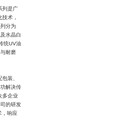
系列是广
化技术，
系列分为
墨及水晶白
传统UV油
性与耐磨
配包装、
成功解决传
众多企业
公司的研发
术，响应