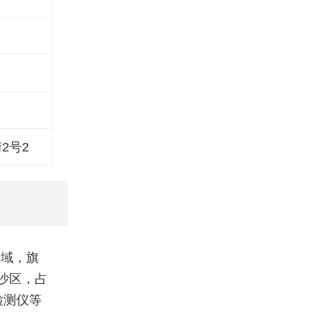
2号2
领域，旗
沙区，占
检测仪等