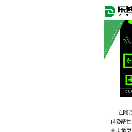
在隐
借隐蔽性
高质量荧