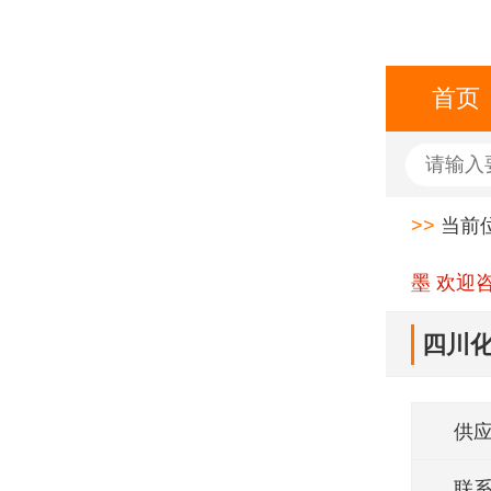
首页
>>
当前
墨 欢迎
四川化
技供
供
联