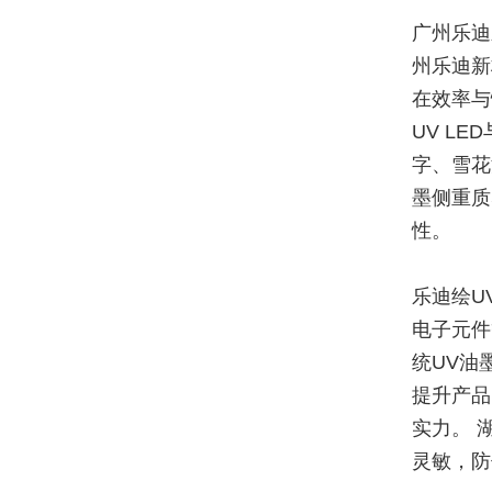
广州乐迪
州乐迪新
在效率与
UV L
字、雪花
墨侧重质
性。
乐迪绘U
电子元件
统UV油
提升产品
实力。 
灵敏，防