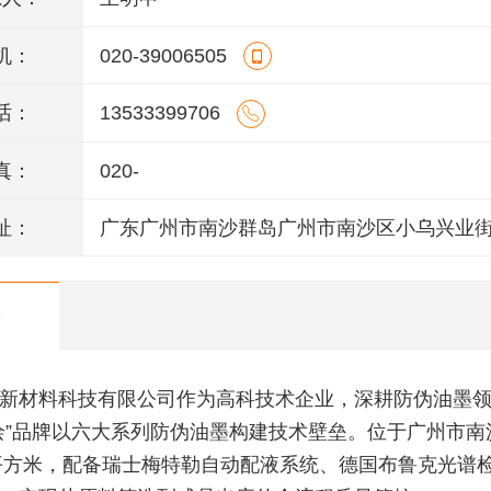
机：
020-39006505
话：
13533399706
真：
020-
址：
广东广州市南沙群岛广州市南沙区小乌兴业街
栋301室(部位:2栋302室)
新材料科技有限公司作为高科技术企业，深耕防伪油墨
绘”品牌以六大系列防伪油墨构建技术壁垒。位于广州市南
0平方米，配备瑞士梅特勒自动配液系统、德国布鲁克光谱