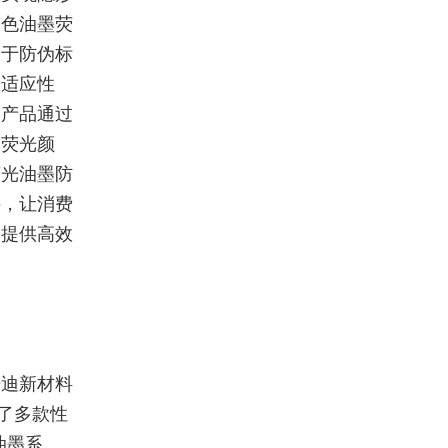
变色油墨荧
用于防伪标
刷适应性
。产品通过
制荧光颜
荧光油墨防
手，让消费
户提供高效
乐迪新材料
出了多款性
油墨系