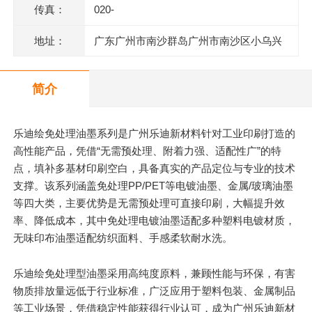
传真：
020-
地址：
广东广州市南沙群岛广州市南沙区小乌兴
业街2号2栋301室(部位:2栋302室)
简介
乐迪绘免处理油墨系列是广州乐迪新材料针对工业印刷打造的
高性能产品，凭借“无需预处理、附着力强、适配性广”的特
点，填补多基材印刷空白，具备真实的产品定位与专业的技术
支撑。该系列涵盖免处理PP/PET等电镀油墨、金属/玻璃油墨
等四大类，
主要
优势是无需预处理可直接印刷，大幅提升效
率、降低成本，其中免处理电镀油墨适配多种塑料电镀材质，
无味印布油墨适配纺织面料、手感柔软耐水洗。
乐迪绘免处理型油墨采用高纯度原料，兼顾性能与环保，有害
物质排放量远低于行业标准，广泛应用于塑料包装、金属制品
等工业场景，凭借稳定性能获得行业认可，成为广州乐迪新材