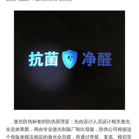
激光防伪标签的防伪原理是：先由设计人员设计相关激光
全息效果图，再由专业激光制版厂制出母版，防伪公司根据这
个母版来模压相应的激光全息膜，再通过带胶、复底、模切等