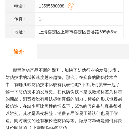
电话：
13585580088
传真：
1-
地址：
上海嘉定区上海市嘉定区云谷路599弄6号
620室J
简介
假冒伪劣产品不断的攀升，加快了防伪行业的发展步伐，
防伪技术的增长速度越来越快。那么，在众多的防伪技术当
中，有哪几款防伪技术比较有代表性呢?下面我们就来一起了
解一下防伪技术的发展史。初代防伪技术是以激光标签为标志
的商品，消费者没有辨认标签真假的能力，标签的形式也容易
被仿造，在缺少可比照性的情况下，65%的假造品与真品都难
以辨别。其次是温变标签，消费者尽管易于辨认但也易于假
造。同时演变的还有核径迹防伪等等。隐形防窜码是如何解决
乱价问题的 ？上海防伪标签防伪