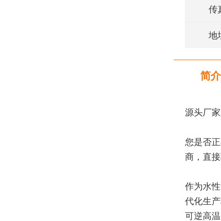
传
地
简介
源头厂家
您是否正
商，直接
作为水性
代化生产
可逆高温