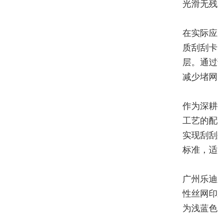
光滑无残
在实际应
质刮刮卡
层。通过
减少堵网
作为深耕
工艺的配
实现刮刮
标准，适
广州乐迪
性丝网印
为浅蓝色