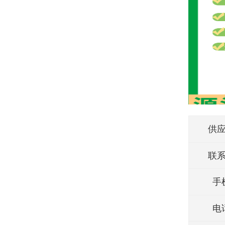
供
联
手
电