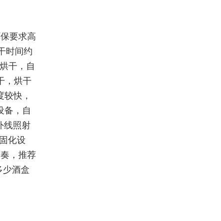
环保要求高
实干时间约
殊烘干，自
干，烘干
度较快，
设备，自
外线照射
V固化设
节奏，推荐
多少酒盒