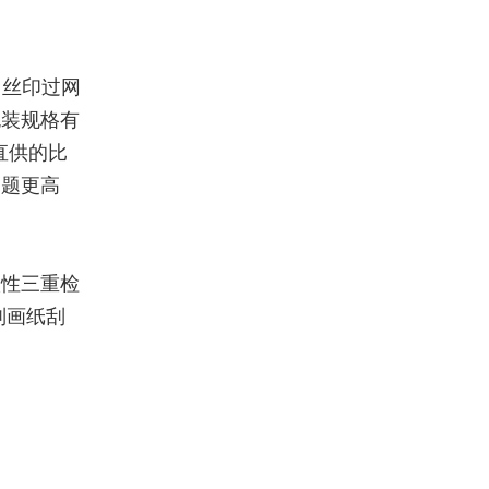
，丝印过网
包装规格有
直供的比
问题更高
候性三重检
刮画纸刮