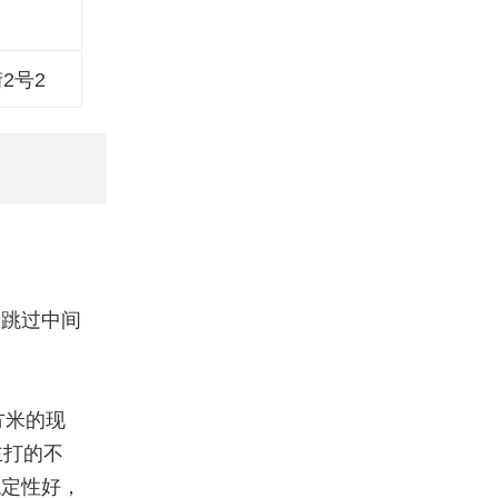
2号2
？跳过中间
方米的现
主打的不
稳定性好，