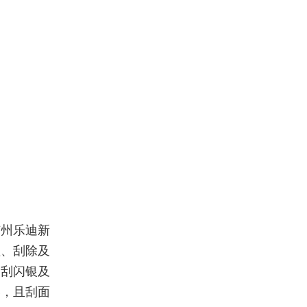
广州乐迪新
盖、刮除及
刮刮闪银及
露，且刮面