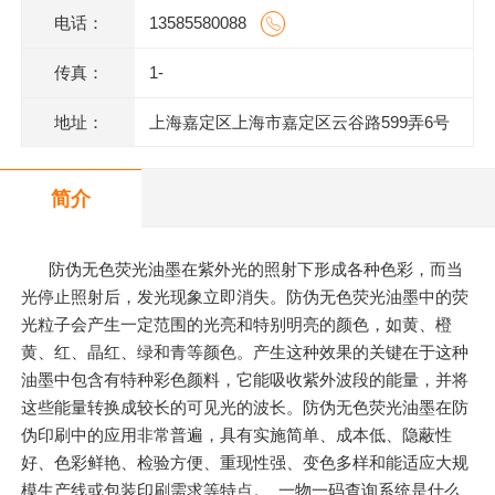
电话：
13585580088
传真：
1-
地址：
上海嘉定区上海市嘉定区云谷路599弄6号
620室J
简介
防伪无色荧光油墨在紫外光的照射下形成各种色彩，而当
光停止照射后，发光现象立即消失。防伪无色荧光油墨中的荧
光粒子会产生一定范围的光亮和特别明亮的颜色，如黄、橙
黄、红、晶红、绿和青等颜色。产生这种效果的关键在于这种
油墨中包含有特种彩色颜料，它能吸收紫外波段的能量，并将
这些能量转换成较长的可见光的波长。防伪无色荧光油墨在防
伪印刷中的应用非常普遍，具有实施简单、成本低、隐蔽性
好、色彩鲜艳、检验方便、重现性强、变色多样和能适应大规
模生产线或包装印刷需求等特点。 一物一码查询系统是什么