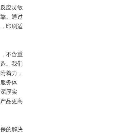
色反应灵敏
可靠。通过
低，印刷适
础，不含重
制造。我们
及附着力，
术服务体
的深厚实
予产品更高
环保的解决