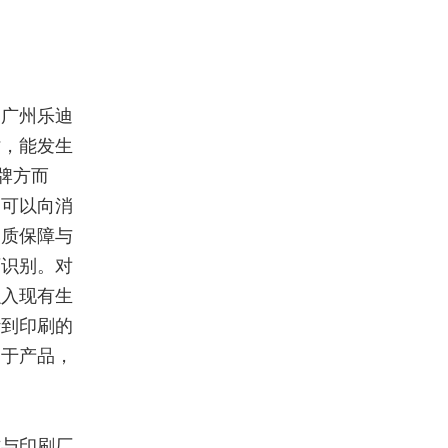
。广州乐迪
时，能发生
牌方而
，可以向消
品质保障与
可识别。对
融入现有生
计到印刷的
用于产品，
方与印刷厂