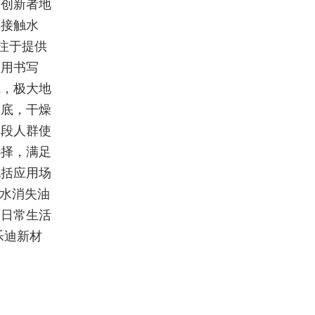
的创新者地
其接触水
注于提供
使用书写
线，极大地
彻底，干燥
龄段人群使
选择，满足
包括应用场
遇水消失油
为日常生活
乐迪新材