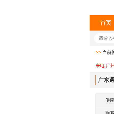
首页
>>
当前
来电 广
广东遇
供
联