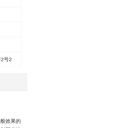
2号2
术般效果的