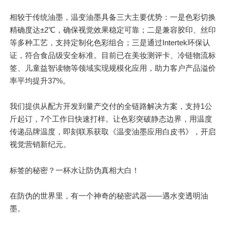
相较于传统油墨，温变油墨具备三大
主要
优势：一是色彩切换
精确度达±2℃，确保视觉效果稳定可靠；二是兼容胶印、丝印
等多种工艺，支持定制化色彩组合；三是通过Intertek环保认
证，符合食品级安全标准。目前已在美妆测评卡、冷链物流标
签、儿童益智读物等领域实现规模化应用，助力客户产品溢价
率平均提升37%。
我们提供从配方开发到量产交付的全链路解决方案，支持
1公
斤
起订，7个工作日快速打样。让色彩突破静态边界，用温度
传递品牌温度，即刻联系获取《温变油墨应用白皮书》，开启
视觉营销新纪元。
标签的秘密？一杯水让防伪真相大白！
在防伪的世界里，有一个神奇的秘密武器——遇水变透明油
墨。