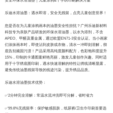
安全环保水溶油墨｜儿童涂鸦&十字绣印刷解决方案
乐迪水溶油墨：遇水即溶，安全无残留，点亮儿童创意世界！
您是否在为儿童涂鸦画本的油墨安全性担忧？广州乐迪新材料
科技专为亲肤产品研发的环保水溶油墨，以水为溶剂，不含
APEO、甲醛及重金属，通过欧盟EN71-3安全认证。当小画家
们涂抹画本时，即使沾到皮肤或衣物，清水一冲即刻溶解，彻
底告别顽固污渍！产品采用高纯度颜料配方，色彩饱和度提升
15%，印制的卡通图案鲜艳亮丽，激发儿童创作兴趣。同时适
用于十字绣底图印刷，遇水快速溶解的特性让绣线清晰显露，
避免传统油墨残留导致的线迹污染，提升绣品品质。
乐迪水溶油墨技术优势：
✅2分钟完全溶解：常温水流冲洗即可分解，省时省力
✅99.8%无残留率：保护敏感肌肤，纸尿裤/卫生巾印刷首要选