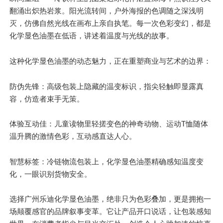
翻涌出炽热岩浆。阳光流转间，户外海报的色调随之深浅明
灭，仿佛自然光线在画布上亲自执笔。每一次色彩变幻，都是
化学显色油墨在低语，讲述着温度与光线的故事。
这种化学显色油墨的动态魅力，正在重塑商业与艺术的边界：
防伪先锋：高级包装上隐藏的温变标识，指尖轻触即显露真
容，仿造者束手无策。
体验互动佳：儿童读物里轻搓变色的神奇动物、运动T恤随体
温升腾的激情色彩，互动感直达人心。
智慧标签：冷链物流包装上，化学显色油墨精确感知温度变
化，一眼识别货物安全。
选择广州乐迪化学显色油墨，绝非
只
为色彩叠加，更是拥抱一
场颠覆感官的品牌叙事变革。它让产品开口说话，让包装感知