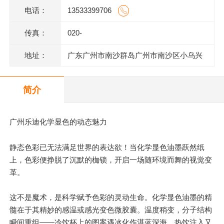
电话：
13533399706
传真：
020-
地址：
广东广州市南沙群岛广州市南沙区小乌兴
业街2号2栋301室(部位:2栋302室)
简介
广州乐迪化学显色的动态魅力
静态色彩已无法满足世界的表达欲！当化学显色油墨跃然纸
上，色彩便挣脱了沉默的枷锁，开启一场随环境而舞的视觉变
革。
这不是魔术，是科学赋予色彩的灵动生命。化学显色油墨的
精
髓
在于其精妙的感温或感光变色微胶囊。温度稍变，分子结构
瞬间重组——冷饮杯上的图案遇冰化作湛蓝深海，热饮注入又