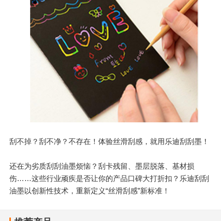
刮不掉？刮不净？不存在！体验丝滑刮感，就用乐迪刮刮墨！
还在为劣质刮刮油墨烦恼？刮卡残留、墨层脱落、基材损
伤……这些行业顽疾是否让你的产品口碑大打折扣？乐迪刮刮
油墨以创新性技术，重新定义“丝滑刮感”新标准！