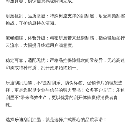
即显真容，确保信息揭秘瞬间完成。
耐磨抗刮，品质坚挺：特殊树脂支撑的刮刮层，耐受高频刮擦
挑战，守护信息持久清晰。
流畅细腻，体验升级：精密研磨带来丝滑刮感，指尖轻触如行
云流水，大幅提升终端用户满意度。
稳定可靠，适配无忧：严格品控保障批次间零差异，无论高速
印刷或特种材质，刮开效果始终如一。
乐迪刮刮油墨，不*是
刮刮乐
、防伪标签、促销卡片的理想选
择，更是您彰显专业与信任的强力背书！众多客户见证：乐迪
刮墨不*带来高效生产，更以
优异
的刮开体验赢得消费者青
睐。
选择乐迪刮刮油墨，就是选择广式匠心的品质承诺！