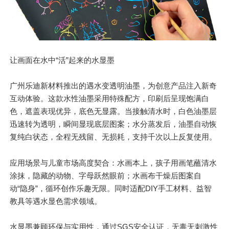
让画面在水中“活”起来的水显墨
广州乐迪新材料推出的遇水变透明油墨，为创意产品注入新奇
互动体验。这款水性油墨采用特殊配方，印刷后呈现饱满白
色，遮盖表现优异，底色无显露。当接触清水时，白色油墨层
迅速转为透明，瞬间显现底层图案；水分蒸发后，油墨自动恢
复纯白状态，全程无残留、无损耗，支持千次以上反复使用。
应用场景与儿童市场高度契合：水画本上，孩子用画笔蘸清水
涂抹，隐藏的动物、字母跃然眼前；水画布干燥后图案自
动“隐身”，循环创作乐趣无限。同时适配DIY手工材料、益智
教具等遇水显色需求领域。
水显墨兼顾环保与实用性，通过SGS安全认证，无毒无刺激性