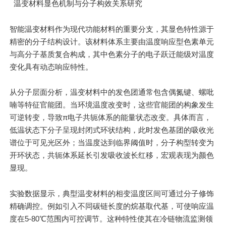
温变材料显色机制与分子构效关系研究
智能温变材料作为现代功能材料的重要分支，其显色特性源于
精密的分子结构设计。该材料体系主要由温度响应型色素单元
与高分子基质复合构成，其中色素分子的电子跃迁能级对温度
变化具有动态响应特性。
从分子层面分析，温变材料中的发色团通常包含偶氮键、螺吡
喃等特征官能团。当环境温度改变时，这些官能团的构象发生
可逆转变，导致π电子共轭体系的能量状态改变。具体而言，
低温状态下分子呈现封闭式环状结构，此时发色基团的吸收光
谱位于可见光区外；当温度达到临界阈值时，分子构型转变为
开环状态，共轭体系延长引发吸收波长红移，宏观表现为颜色
显现。
实验数据显示，典型温变材料的相变温度区间可通过分子修饰
精确调控。例如引入不同碳链长度的烷基取代基，可使响应温
度在5-80℃范围内可控调节。这种特性使其在冷链物流监测领