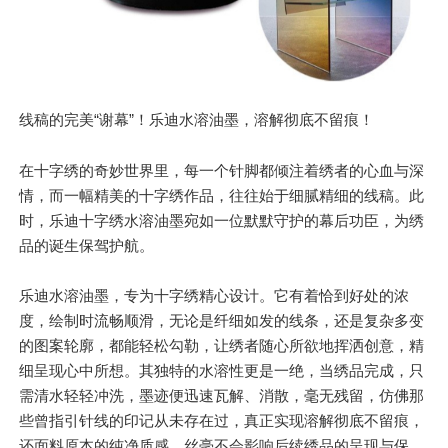
线稿的完美“谢幕”！乐迪水溶油墨，溶解彻底不留痕！
在十字绣的奇妙世界里，每一个针脚都倾注着绣者的心血与深
情，而一幅精美的十字绣作品，往往始于细腻精细的线稿。此
时，乐迪十字绣水溶油墨宛如一位默默守护的幕后功臣，为绣
品的诞生保驾护航。
乐迪水溶油墨，专为十字绣精心设计。它有着恰到好处的浓
度，绘制时流畅顺滑，无论是纤细如发的线条，还是复杂多变
的图案轮廓，都能轻松勾勒，让绣者随心所欲地挥洒创意，精
细呈现心中所想。其独特的水溶性更是一绝，当绣品完成，只
需清水轻轻冲洗，墨迹便迅速瓦解、消散，毫无残留，仿佛那
些曾指引针线的印记从未存在过，真正实现溶解彻底不留痕，
还面料原本的纯净质感，丝毫不会影响后续绣品的呈现与保