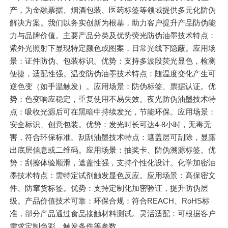
产，为金融票据、烟酒包装、医药标签等领域提供多元化防伪
解决方案。我们以务实创新为根基，助力客户提升产品防伪能
力与品牌价值。主要产品分类及优势荧光防伪油墨技术特点：
紫外光照射下显现特定颜色或图案，日常光线下隐蔽。应用场
景：证件防伪、包装标识。优势：支持多波段荧光显色，检测
便捷，适配性强。温变防伪油墨技术特点：随温度变化产生可
逆色变（如手温触发）。应用场景：防伪标签、票据认证。优
势：色变响应稳定，重复使用不易失效。夜光防伪油墨技术特
点：吸收光源后可在黑暗中持续发光，节能环保。应用场景：
安全标识、创意包装。优势：发光时长可达4-8小时，无毒无
害，符合环保标准。刮刮油墨技术特点：遮盖层可刮除，显露
出底层信息或二维码。应用场景：抽奖卡、防伪溯源标签。优
势：刮擦体验顺滑，遮盖性强，支持个性化设计。化学加密油
墨技术特点：需特定试剂触发显色反应。应用场景：高保密文
件、防窜货标签。优势：支持定制化加密验证，提升防伪层
级。产品价值技术可靠：环保合规：符合REACH、RoHS标
准，部分产品通过食品接触材料测试。灵活适配：可根据客户
需求定制色彩、触发条件等参数。