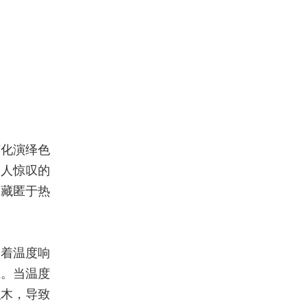
变化演绎色
令人惊叹的
，藏匿于热
载着温度响
上。当温度
积木，导致