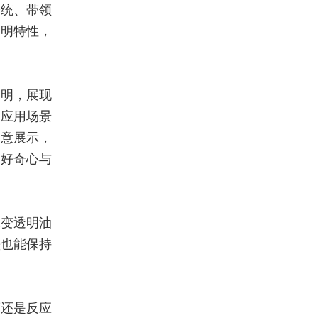
传统、带领
透明特性，
透明，展现
种应用场景
创意展示，
的好奇心与
水变透明油
墨也能保持
度还是反应