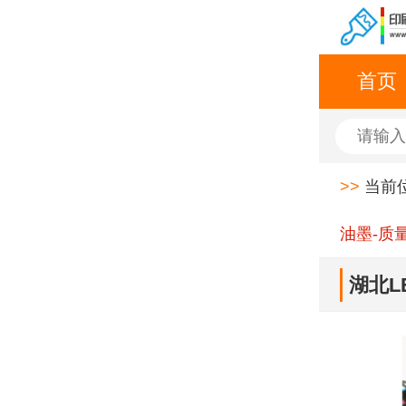
首页
>>
当前
油墨-质
湖北L
迪新