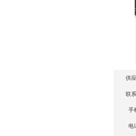
供
联
手
电