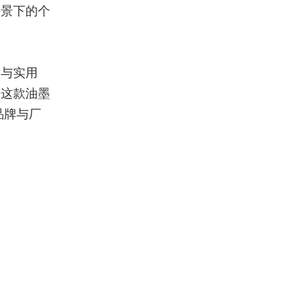
场景下的个
意与实用
索这款油墨
品牌与厂