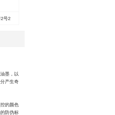
2号2
色油墨，以
成分产生奇
可控的颜色
藏的防伪标