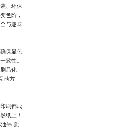
包装、环保
渐变色阶，
安全与趣味
子确保显色
色一致性。
印刷品化
互动方
次印刷都成
跃然纸上！
油墨-质