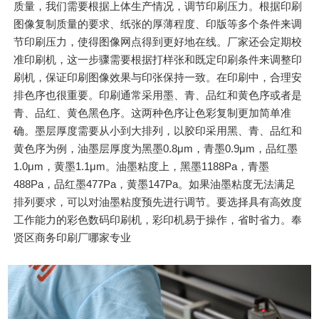
质量，我们需要根据上体生产情况，调节印刷压力。根据印刷
图像复制质量的要求、纸张的厚薄程度、印版等多个条件来调
节印刷压力，使得图像网点得到更好地在线。厂家还会定期校
准印刷机，这一步骤需要根据打样张和既定印刷条件来调整印
刷机，保证印刷图像效果与印张保持一致。在印刷中，合理安
排色序也很重要。印刷通常采用墨、青、品红和黄色序或者是
青、品红、黄色黑色序。这两种色序让色彩复制更加简单准
确。墨层厚度需要从小到大排列，以胶印采用黑、青、品红和
黄色序为例，油墨层厚度为黑墨0.8μm，青墨0.9μm，品红墨
1.0μm，黄墨1.1μm。油墨粘度上，黑墨1188Pa，青墨
488Pa，品红墨477Pa，黄墨147Pa。如果油墨粘度无法满足
排列要求，可以对油墨粘度预先进行调节。要选择具有高效度
工作能力的彩色数码印刷机，彩印机易于操作，省时省力。奉
贤区商务印刷厂哪家专业