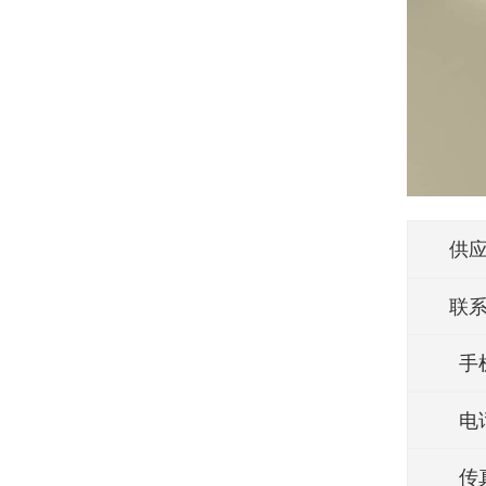
供
联
手
电
传