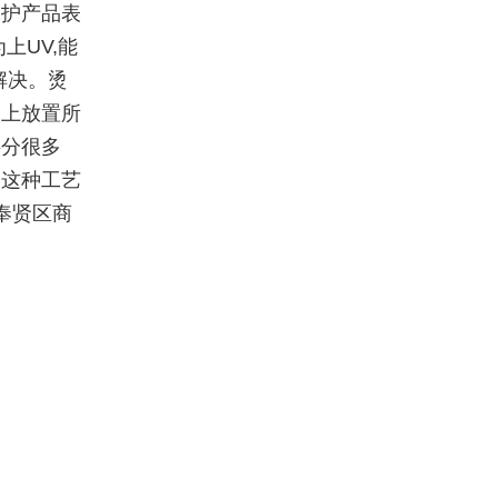
保护产品表
上UV,能
解决。烫
物上放置所
料分很多
。这种工艺
奉贤区商