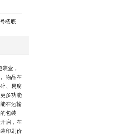
1号楼底
包装盒，
全。物品在
易碎、易腐
展更多功能
又能在运输
式的包装
边开启，在
包装印刷价