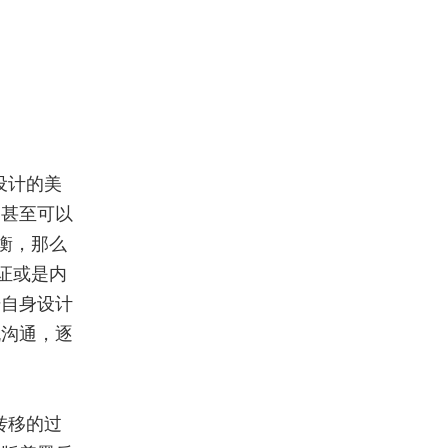
设计的美
，甚至可以
衡，那么
证或是内
升自身设计
流沟通，逐
转移的过