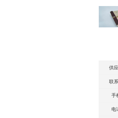
供
联
手
电