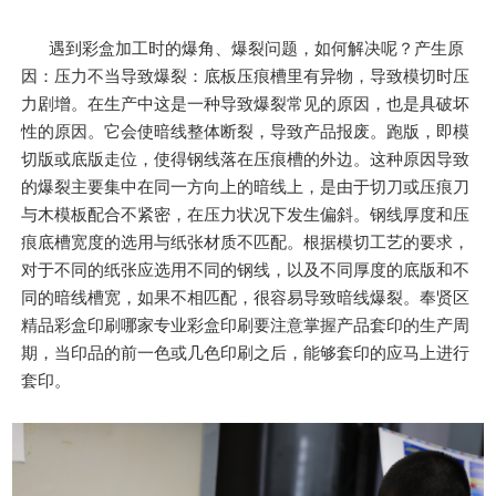
遇到彩盒加工时的爆角、爆裂问题，如何解决呢？产生原
因：压力不当导致爆裂：底板压痕槽里有异物，导致模切时压
力剧增。在生产中这是一种导致爆裂常见的原因，也是具破坏
性的原因。它会使暗线整体断裂，导致产品报废。跑版，即模
切版或底版走位，使得钢线落在压痕槽的外边。这种原因导致
的爆裂主要集中在同一方向上的暗线上，是由于切刀或压痕刀
与木模板配合不紧密，在压力状况下发生偏斜。钢线厚度和压
痕底槽宽度的选用与纸张材质不匹配。根据模切工艺的要求，
对于不同的纸张应选用不同的钢线，以及不同厚度的底版和不
同的暗线槽宽，如果不相匹配，很容易导致暗线爆裂。奉贤区
精品彩盒印刷哪家专业彩盒印刷要注意掌握产品套印的生产周
期，当印品的前一色或几色印刷之后，能够套印的应马上进行
套印。