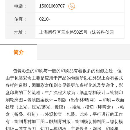
电话：
15601660707
传真：
0210-
地址：
上海闵行区景东路5025号（沫谷科创园
区）1号楼底层
简介
包装彩盒的印刷与一般的印刷品有着很多的相似之处，但
由于包装彩盒主要是应用于产品的包装所以在外观上会有各式
各样的造型，因而彩盒印刷会显得更加多样化以及复杂化，彩
盒印刷的工艺流程：生产流程大致为：纸盒结构设计→绘制印
刷轮廓图→装潢图案设计→制版（出菲林/晒网）→印刷→表面
处理（上光、压光/磨光、覆膜）→裱坑→模切（即啤盒）→粘
盒（折叠、打钉）→外观检查→包装。此外，平行进行的工作
有：绘制背衬加工图→雕刻背衬版；绘制模切排料图→锯切模
切版→装夹压刀、切刀→模切板，主要设备：网房、印刷机、