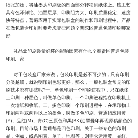
纸张加压，将油墨从印刷板的凹面部分转移到纸张上。该工艺
具有色泽鲜艳、油墨层厚、印刷阻力大、印刷质量稳定、速度
快等特点，普遍应用于实际包装盒的制作和印刷过程中。产品
在做包装盒印刷时要考虑哪些问题？普陀区普通包装印刷哪家
好
礼品盒印刷质量好坏的影响因素有什么？奉贤区普通包装
印刷厂家
对于包装盒厂家来说，包装印刷是必不可少的，只有印刷
分类越细，就说明印刷色彩更好，那么，一般包装盒常见的印
刷技术都有哪些呢?一、单色印刷一个印刷进程中，只在纸张
上印刷—种墨色，叫做单色印刷。—个印刷进程指在印刷机上
一次输纸和收纸。二、多色印刷一个印刷进程中，在承印物上
印刷两种或两种以上的墨色，叫做多色印刷。普通指应用黄
(Y)、品红(M)、青(C)三原色和黑(BK)油墨叠印再现原稿颜色的
印刷。目前市场上普通都是四色印刷。关于一些专色的印刷
品，例如，线条图表、单子、地图等，则需求运用黄、品红、