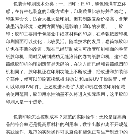
包装盒印刷技术分类：一、凹印：凹印，墨色饱满有立体
感，在各种包装盒的印刷方式中，印刷质量比较好并且稳定，
印版寿命长，适合大批大量印刷。但其制版复杂价格高，含苯
油墨污染环境，这两方面的问题影响了凹印的发展。二、胶
印：胶印主要用于包装盒中纸基材料的印刷，在单张纸胶印机
印刷幅面可以变化，比较灵活。随着技术的发展，卷筒纸胶印
机也在不断的改进，现在已经研制成功可改变印刷幅面的卷筒
纸胶印机，同时又研制成功无缝滚筒的卷筒纸胶印机，这种卷
筒纸胶印机的印刷滚筒是无缝的，在这方面已经和卷筒纸凹印
机相同了。胶印机还在印刷功能上不断改进，经改进和加装部
分部件，就可以印刷瓦楞纸板;经改进和加装UV干燥装置，就
可以印刷UV印件。上述改进不断扩大胶印机在包装印刷领域
的使用范围，胶印用水性油墨不久将进入实际应用，这里胶印
印刷又是一个进步。
包装印刷怎么控制成本？规范的实际操作：无论是提高商
品的符合率还是提高原材料的利用率，数字出版都离不开规范
实践操作。规范的实际操作可以避免和避免正常生产制造中的