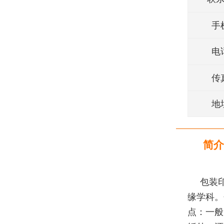
手
电
传
地
简介
包装
缘学科。
点：一般