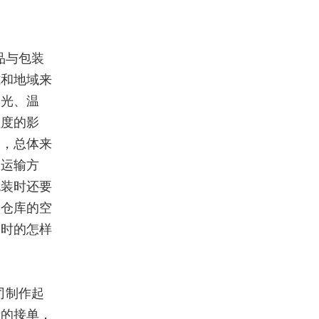
品与包装
式和地域来
阳光、温
程度的影
卸，总体来
。运输方
包装时还要
们仓库的空
售时的怎样
司制作起
量的接单，