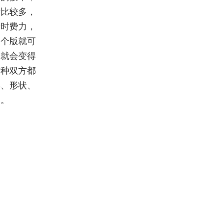
量比较多，
费时费力，
一个版就可
价就会变得
这种双方都
彩、形状、
点。