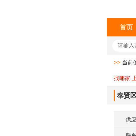
首页
>>
当前
找哪家 
奉贤
供
联