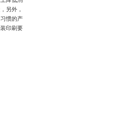
度上降低消
献，另外，
作习惯的产
包装印刷要