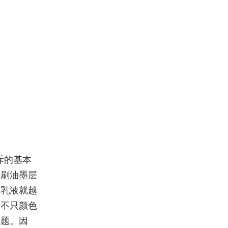
斥的基本
印刷油墨层
的乳液就越
品不只颜色
问题。因