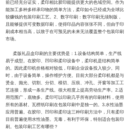
前已经充分证实，柔印相比胶印能提供更大的色域空间。作为
能加工多种多样承印物的简单方法，柔印如今已经成为全球比
较赚钱的包装印刷工艺。2、数字印刷：数字印刷无须制版，
且能够提供可变数据印刷，使得印品内容张张不同，但由于印
刷成本相当高，以致于在可预见的未来无法覆盖整个包装印刷
市场。
柔版礼品盒印刷的主要优势是：1.设备结构简单，生产线
易于成型。在胶印、凹印和柔印设备中，柔印机是结构简单
的。因此柔印机价格相对较低，印刷企业设备投入较少。同
时，由于设备简单，操作维护方便。目前大部分柔印机都是与
烫金、抛光、切割、分切、模切、压痕、冲孔、开窗等加工工
艺连接，形成一条生产线。很大程度上提高劳动生产率。2.适
用范围广，底物多。柔印可以印刷几乎所有的印刷材料，使用
所有的基材。瓦楞纸印刷在包装印刷中是独一的。3.水性油墨
应用普遍。在胶印、凹印和柔印这三种印刷方法中，只有柔印
目前普遍使用水性油墨。无毒，有利于环保，特别适合包装印
刷。包装印刷工艺有哪些？