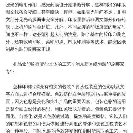
强光的辐射作用，感光药膜也开始渐渐分解，这样制出的印版
图文线条会变细，甚至断缺、模糊。如果曝光时间不足，非图
文部分见光药膜面未完全分解，印版显影后非图文部分仍有药
膜，上机印刷时会起脏。此外，不同品牌的印版所需的曝光时
间也不一样，这必须引起人们的注意。除了基本的胶印印刷之
外，还有数码印刷、柔印印刷、凹版印刷等等技术。静安区纸
制品包装印刷哪家正规
礼品盒印刷有哪些具体的工艺？浦东新区纸包装印刷哪家
专业
怎样印刷出漂亮有档次的包装？要从包装盒的色彩以及文
字方面去进行合理搭配。色彩搭配在包装印刷中占据重要的位
置，因为色彩是美化和突出产品的重要因素。包装色彩的运用
是整个画面设计的构思、构图紧密联系着的。包装色彩要求平
面化、匀整化,这是以色彩的过滤、提炼的高度概括。它以人们
的联想和色彩的习惯为依据,进行高度的夸张和变色是包装艺术
的一种手段。同时,包装的色彩还受到印刷时所采取的工艺、包