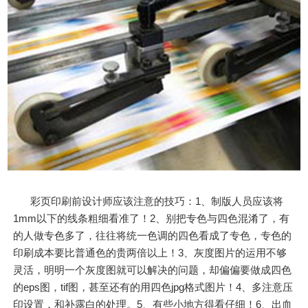
彩页印刷前设计师应该注意的技巧：1、制版人员应该将
1mm以下的线条粗细看准了！2、别把专色与四色混淆了，有
的人做专色多了，往往将统一色调的四色看成了专色，专色的
印刷成本要比普通色的贵两倍以上！3、灰度图片的运用不够
灵活，明明一个灰度图就可以解决的问题，却偏偏要做成四色
的eps图，tif图，甚至还有的用四色jpg格式图片！4、多注意压
印设置，和补露白的处理。5、有些小地方得看仔细！6、出血