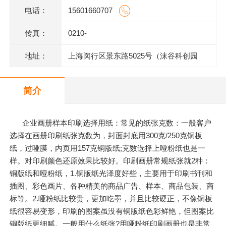
电话：
15601660707
传真：
0210-
地址：
上海闵行区景东路5025号（沫谷科创园
区）1号楼底层
简介
企业画册样本印刷选择用纸：常见的纸张克数：一般客户
选择在画册印刷纸张克数为，封面封底用300克/250克铜板
纸，过哑膜，内页用157克铜版纸;克数选择上哑粉纸也是一
样。对印刷颜色还原效果比较好。印刷画册常规纸张就2种：
铜版纸和哑粉纸，1.铜版纸光泽度好些，主要用于印刷书刊和
插图、彩色画片、各种精美的商品广告、样本、商品包装、商
标等。2.哑粉纸比较贵，更加吃墨，并且比较硬正，不像铜板
纸很容易变形，印刷的图案虽没有铜版纸色彩鲜艳，但图案比
铜版纸更细腻。一般用什么纸张?用哑粉纸印刷画册也是非常