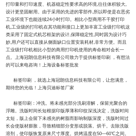
打印量和打印速度、机器稳定性要求高的环境,往往体积较大,
设计更坚固耐用。由于采用的先进的零部件,所以即使是在恶劣
工业环境下也能连续24小时打印。相比小型商用不干胶打印
机,工业级的打印机在其功能和接口上更加丰富工业级打印机这
类采用了固定式机芯框架的设计,保障稳定性,同时因为设计巧
妙,用户还可以直接从侧面缺口位置安装耗材,非常方便。而且
工业级打印机相比小型的商用打印机使用的寿命相对会长一
点。上海冠朗信息科技有限公司致力于提供标签印刷 ，有想法
的可以来电咨询！上海设备标签批发
标签印刷 ，就选上海冠朗信息科技有限公司，让您满意，
期待您的光临！上海贝迪标签厂家
标签印刷：冲洗。将未感光部分洗刷溶解，保留光聚合的
浮雕。洗版时间长短根据印版厚薄和印纹深浅决定，洗版时间
太短，版上会留下未感光的树脂而影响制版深度，洗版时间过
长会使版材膨胀，导致精细部分变形或脱落。烘干。去除洗版
溶剂，使印版恢复原来尺寸厚度。烘烤温度在50—60℃之间。