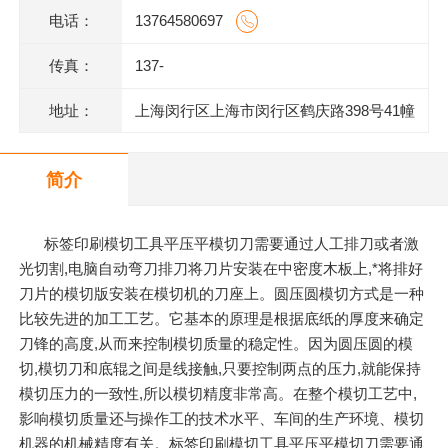
电话：
13764580697
传真：
137-
地址：
上海闵行区上海市闵行区鹤庆路398号41幢
1层M1014室
简介
标签印刷模切工具平压平模切刀需要通过人工排刀或者激
光切割,电脑自动弯刀排刀将刀片安装在中密度木板上,*将排好
刀片的模切版安装在模切机的刀座上。圆压圆模切方式是一种
比较先进的加工工艺。它基本的原理是根据底纸的厚度来确定
刀锋的高度,从而来控制模切质量的稳定性。因为圆压圆的模
切,模切刀和底辊之间是线接触,只要控制两点的压力,就能保持
模切压力的一致性,所以模切精度非常高。在整个模切工艺中,
影响模切质量还与操作工的技术水平、车间的生产环境、模切
机器的机械精度有关。标签印刷模切工具平压平模切刀需要通