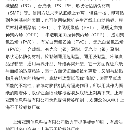
碳酸酯（PC）、合成纸、PS、PE、形状记忆防伪材料
（SMP）等。使用方法只需从底纸上剥离，轻轻一按，即可贴
到各种基材的表面，也可使用贴标机在生产线上自动贴标。膜
层材料透明聚酯（PET）、半透明聚酯（PET）、透明定向拉
伸聚丙烯（OPP）、半透明定向拉伸聚丙烯（OPP）、透明聚
氯乙烯（PVC）、有光白聚氯乙烯（PVC）、无光白聚氯乙烯
（PVC）、合成纸、有光金（银）聚酯、无光金（银）聚酯、
形状记忆防伪材料。胶黏剂通用超黏型、通用强黏型、冷藏食
品强黏型、通用再揭开型、纤维再揭开型。它一方面保证底纸
与面纸的适度粘连，另一方面保证面纸被剥离后，又能与粘贴
物具有结实的粘贴性。底材料离型纸俗称“底纸”，表面呈低表
面能的不粘性，底纸对胶黏剂具有隔离作用，所以用其作为面
纸的附着体，以保证面纸能够很容易从底纸上剥离下来。上海
冠朗信息科技有限公司为您提供标签印刷 ，欢迎您的来电！上
海不干胶标签厂家
上海冠朗信息科技有限公司致力于提供标签印刷 ，有想法
的可以来电咨询！上海不干胶标签厂家