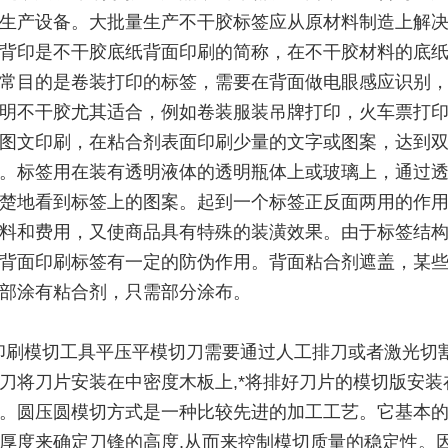
生产设备。大批量生产不干胶标签应从原材料制造上解
背印是不干胶底纸背面印刷的简称，在不干胶材料的底
常目的是卷装打印的标签，需要在背面做电眼感应识别
明不干胶尤其适合，例如卷装服装吊牌打印，火车票打
图文印刷，在粘合剂表面印刷少量的文字或图案，达到
。标签用在装有透明液体的透明瓶体上或玻璃上，通过
楚地看到标签上的图案。起到一个标签正反面两用的作
料和费用，又使商品具有特殊的装潢效果。由于标签结
背面印刷标签有一定的防伪作用。背面粘合剂遮盖，某
部涂有粘合剂，只需部分涂布。
印刷模切工具平压平模切刀需要通过人工排刀或者激光切割
刀将刀片安装在中密度木板上,*将排好刀片的模切版安装
。圆压圆模切方式是一种比较先进的加工工艺。它基本
厚度来确定刀锋的高度,从而来控制模切质量的稳定性。