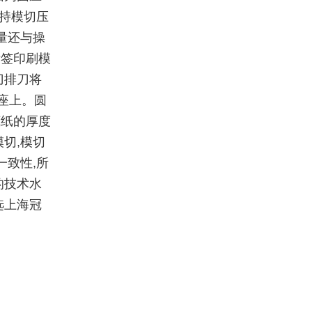
保持模切压
量还与操
标签印刷模
刀排刀将
座上。圆
底纸的厚度
切,模切
一致性,所
的技术水
选上海冠