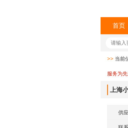
首页
>>
当前
服务为先
上海小
供
联