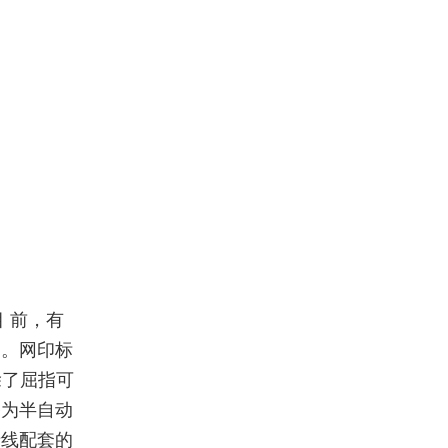
 前，有
务。网印标
除了屈指可
备为半自动
产线配套的