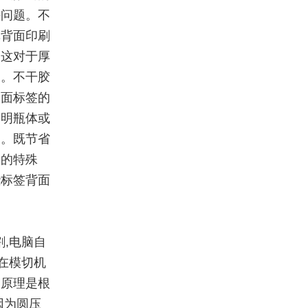
决问题。不
纸背面印刷
，这对于厚
印。不干胶
双面标签的
透明瓶体或
用。既节省
构的特殊
些标签背面
,电脑自
在模切机
的原理是根
因为圆压