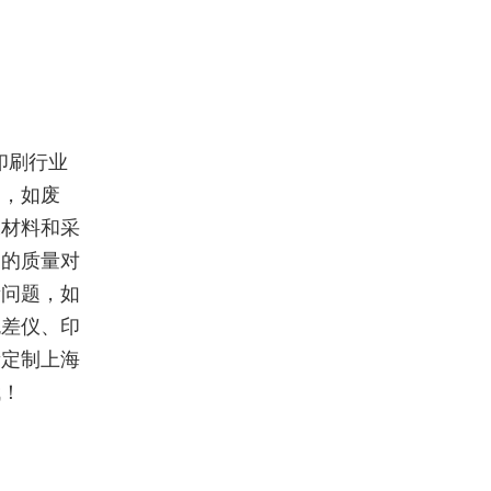
印刷行业
题，如废
保材料和采
刷的质量对
量问题，如
色差仪、印
量定制上海
哦！