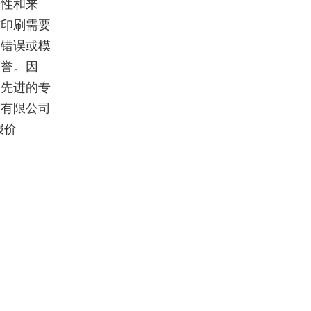
实性和来
签印刷需要
刷错误或模
声誉。因
备先进的专
技有限公司
报价