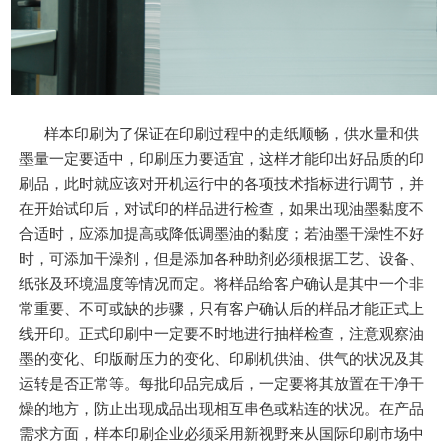
样本印刷为了保证在印刷过程中的走纸顺畅，供水量和供
墨量一定要适中，印刷压力要适宜，这样才能印出好品质的印
刷品，此时就应该对开机运行中的各项技术指标进行调节，并
在开始试印后，对试印的样品进行检查，如果出现油墨黏度不
合适时，应添加提高或降低调墨油的黏度；若油墨干澡性不好
时，可添加干澡剂，但是添加各种助剂必须根据工艺、设备、
纸张及环境温度等情况而定。将样品给客户确认是其中一个非
常重要、不可或缺的步骤，只有客户确认后的样品才能正式上
线开印。正式印刷中一定要不时地进行抽样检查，注意观察油
墨的变化、印版耐压力的变化、印刷机供油、供气的状况及其
运转是否正常等。每批印品完成后，一定要将其放置在干净干
燥的地方，防止出现成品出现相互串色或粘连的状况。在产品
需求方面，样本印刷企业必须采用新视野来从国际印刷市场中