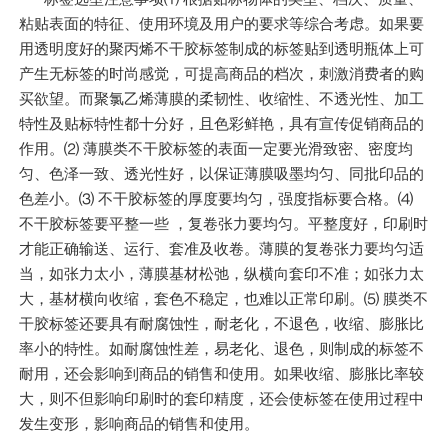
粘贴表面的特征、使用环境及用户的要求等综合考虑。如果要
用透明度好的聚丙烯不干胶标签制成的标签贴到透明瓶体上可
产生无标签的时尚感觉，可提高商品的档次，刺激消费者的购
买欲望。而聚氯乙烯薄膜的柔韧性、收缩性、不透光性、加工
特性及贴标特性都十分好，且色彩鲜艳，具有宣传促销商品的
作用。⑵ 薄膜类不干胶标签的表面一定要光滑致密、密度均
匀、色泽一致、透光性好，以保证薄膜吸墨均匀、同批印品的
色差小。⑶ 不干胶标签的厚度要均匀，强度指标要合格。⑷
不干胶标签要平整一些 ，复卷张力要均匀。平整度好，印刷时
才能正确输送、运行、套准及收卷。薄膜的复卷张力要均匀适
当，如张力太小，薄膜基材松弛，纵横向套印不准；如张力太
大，基材横向收缩，套色不稳定，也难以正常印刷。⑸ 膜类不
干胶标签还要具有耐腐蚀性，耐老化，不退色，收缩、膨胀比
率小的特性。如耐腐蚀性差，易老化、退色，则制成的标签不
耐用，还会影响到商品的销售和使用。如果收缩、膨胀比率较
大，则不但影响印刷时的套印精度，还会使标签在使用过程中
发生变形，影响商品的销售和使用。