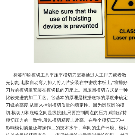
标签印刷模切工具平压平模切刀需要通过人工排刀或者激
光切割,电脑自动弯刀排刀将刀片安装在中密度木板上,*将排好
刀片的模切版安装在模切机的刀座上。圆压圆模切方式是一种
比较先进的加工工艺。它基本的原理是根据底纸的厚度来确定
刀锋的高度,从而来控制模切质量的稳定性。因为圆压圆的模
切,模切刀和底辊之间是线接触,只要控制两点的压力,就能保持
模切压力的一致性,所以模切精度非常高。在整个模切工艺中,
影响模切质量还与操作工的技术水平、车间的生产环境、模切