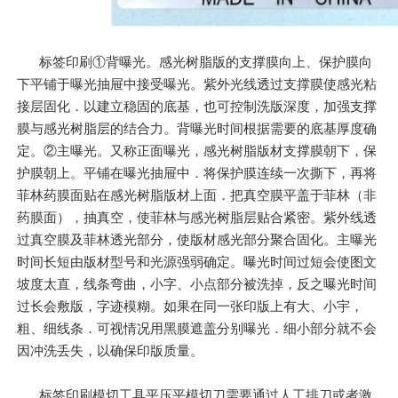
标签印刷①背曝光。感光树脂版的支撑膜向上、保护膜向
下平铺于曝光抽屉中接受曝光。紫外光线透过支撑膜使感光粘
接层固化．以建立稳固的底基，也可控制洗版深度，加强支撑
膜与感光树脂层的结合力。背曝光时间根据需要的底基厚度确
定。②主曝光。又称正面曝光，感光树脂版材支撑膜朝下，保
护膜朝上。平铺在曝光抽屉中．将保护膜连续一次撕下，再将
菲林药膜面贴在感光树脂版材上面．把真空膜平盖于菲林（非
药膜面），抽真空，使菲林与感光树脂层贴合紧密。紫外线透
过真空膜及菲林透光部分，使版材感光部分聚合固化。主曝光
时间长短由版材型号和光源强弱确定。曝光时间过短会使图文
坡度太直，线条弯曲，小字、小点部分被洗掉，反之曝光时间
过长会敷版，字迹模糊。如果在同一张印版上有大、小宇，
粗、细线条．可视情况用黑膜遮盖分别曝光．细小部分就不会
因冲洗丢失，以确保印版质量。
标签印刷模切工具平压平模切刀需要通过人工排刀或者激