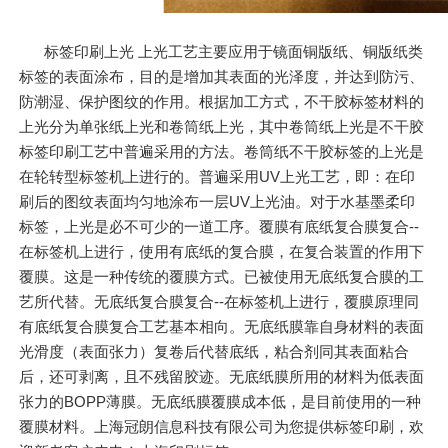
标签印刷上光 上光工艺主要应用于镜面铜版纸、铜版纸类
标签的表面涂布，目的是增加其表面的光泽度，并达到防污、
防潮湿、保护图纹的作用。根据加工方式，不干胶标签材料的
上光分为单张纸上光和卷筒纸上光，其中卷筒纸上光是不干胶
标签印刷工艺中普遍采用的方法。卷筒纸不干胶标签的上光是
在轮转型标签机上进行的。普遍采用UV上光工艺，即：在印
刷后的图纹表面均匀地涂布一层UV上光油。对于水基墨柔印
标签，上光是必不可少的一道工序。覆膜有底纸复合膜复合--
在标签机上进行，使用有底纸的复合膜，在复合装置的作用下
覆膜。这是一种传统的覆膜方式。已被使用无底纸复合膜的工
艺所代替。无底纸复合膜复合--在标签机上进行，覆膜原理同
有底纸复合膜复合工艺基本相向。无底纸膜靠自身材料的表面
光滑度（表面张力）复卷后代替底纸，粘合剂同其表面粘合
后，还可剥离，且不残留胶迹。无底纸膜所用的材料为低表面
张力的BOPP薄膜。无底纸膜覆膜成本低，是目前使用的一种
覆膜材料。上海冠朗信息科技有限公司为您提供标签印刷，欢