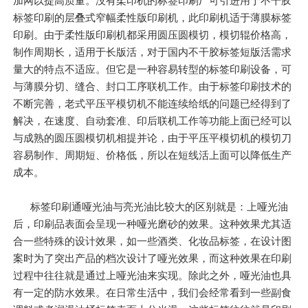
加网以提高质量。没有柔印机的标签印刷厂可引进用于不干胶
标签印刷的层叠式窄幅柔性版印刷机，此印刷机适于薄膜标签
印刷。由于柔性版印刷机都采用圆压圆模切，模切辊价格高，
制作周期长，适用于长版活，对于国内不干胶标签短版活需求
量大的特点不适应。但它是一种容易转型的标签印刷设备，可
与薄膜分切、缝合、封口工序联机工作。由于标签印刷技术的
不断完善，老式平压平模切机不能连续给纸的问题已经得到了
解决，在速度、自动套准、印后联机工作等功能上面已经可以
与成熟的圆压圆模切机相提并论，由于平压平模切机的模切刀
容易制作、周期短、价格低，所以在短线活上面可以降低生产
成本。
标签印刷通哑光油与亮光油比较大的区别就是：上哑光油
后，印刷品表面会呈现一种哑光磨砂的效果。这种效果尤其适
合一些特殊的设计效果，如一些酒类、化妆品标签，在设计图
案时为了突出产品的档次设计了哑光效果，而这种效果在印刷
过程中往往就是通过上哑光油来实现。除此之外，哑光油也具
有一定的防水效果。在日常生活中，我们会经常看到一些副食