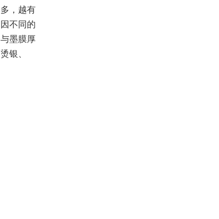
越多，越有
，因不同的
泽与墨膜厚
金烫银、