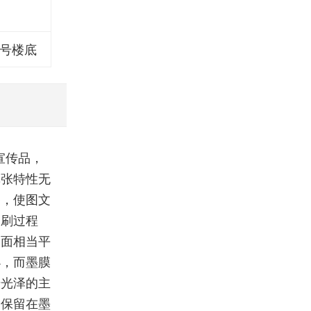
1号楼底
宣传品，
纸张特性无
移，使图文
印刷过程
表面相当平
小，而墨膜
册光泽的主
仍保留在墨