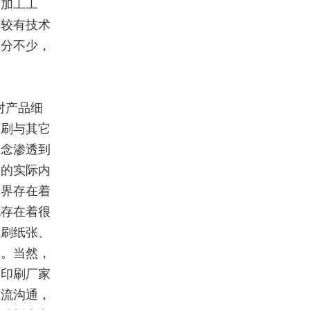
的加工工
比较有技术
增分不少，
对产品细
印刷与其它
理念渗透到
中的实际内
刷界存在着
也存在着很
印刷纸张、
刷。当然，
本印刷厂家
交流沟通，