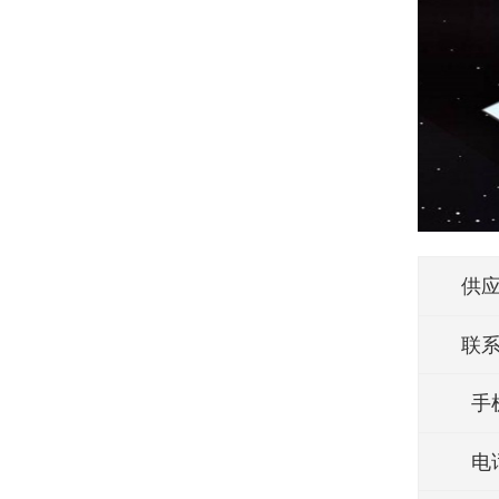
供
联
手
电