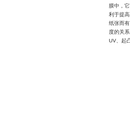
膜中，它
利于提高
纸张而有
度的关系
UV、起