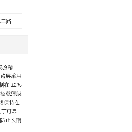
阜二路
实验精
电路层采用
在 ±2%
，搭载薄膜
终保持在
供了可靠
，防止长期