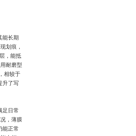
其能长期
出现划痕，
磨层，能抵
采用耐磨型
度，相较于
提升了写
满足日常
情况，薄膜
钟仍能正常