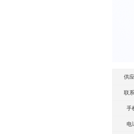
供
联
手
电