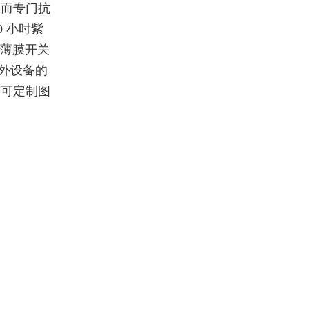
，而
专门
抗
 小时紫
 薄膜开关
户外设备的
艺可定制图