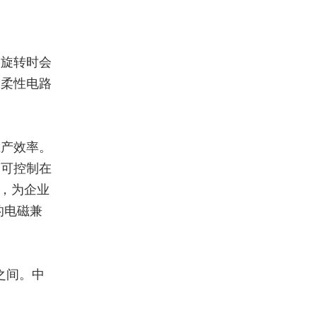
速旋转时会
的柔性电路
。
生产效率。
间可控制在
间，为企业
的电磁兼
 之间。中