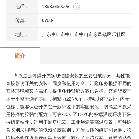
电话：
13533350008
传真：
0760-
地址：
广东中山市中山市中山市东凤镇民乐社区
东阜二路146号一楼、二楼之二、三楼、四
简介
楼
背胶层是薄膜开关实现便捷安装的重要组成部分，其性能
直接影响开关的安装牢固度和使用寿命。汇隆印务根据不同的
安装环境和客户需求，提供多种背胶方案供选择。普通背胶适
用于平整干燥的表面，初粘力≥2N/cm，持粘力在72小时内无
位移，能够保证开关在一般环境下的牢固安装；耐高温背胶采
用特殊的胶黏剂配方，可在-30℃至120℃的极端温度环境下保
持稳定粘性，适用于厨房电器、工业烤箱等高温场景；可移除
背胶则采用特殊的低残留胶黏剂，方便后期的维护和更换，移
除后不会在设备表面留下残胶，减少了清洁成本。背胶的贴合