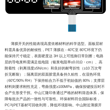
薄膜开关的性能表现高度依赖材料的科学选型。面板层材
料需具备优异的耐候性，PET 薄膜在 - 40℃至 80℃环境下仍
能保持尺寸稳定，表面硬度达 3H 以上可抵御日常刮擦；电路
层的导电浆料需满足低电阻（银浆电阻率≤0.01Ω・cm）、高
附着性（剥离强度≥5N/cm）和良好的耐弯折性（≥10 万次弯
折无断裂）；隔离层的双面胶需具备持久粘性，在湿热环境
（60℃/90% RH）下保持粘合力不低于初始值的 80%；支撑层
材料则要求刚性充足，弯曲强度≥100MPa，确保按键按压时不
会产生形变干扰。中山汇隆印务通过严格的材料筛选体系，保
障每批次产品的一致性与可靠性。环保材料符合国际标准，
PC与PET基材可回收利用，降低环境影响。中山附近薄膜开