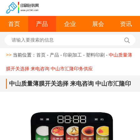
首页
产品
企业
展会
资讯
>>
当前位置：
首页
-
产品
-
印刷加工
-
塑料印刷
-
中山质量薄
膜开关选择 来电咨询 中山市汇隆印务供应
中山质量薄膜开关选择 来电咨询 中山市汇隆印
务供应