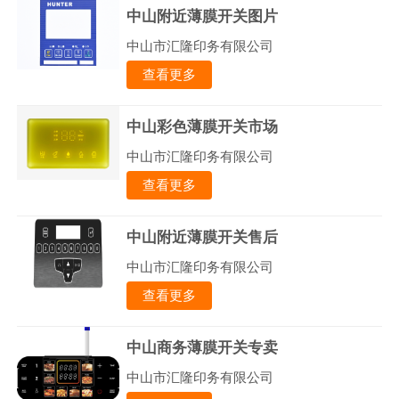
中山附近薄膜开关图片
中山市汇隆印务有限公司
查看更多
中山彩色薄膜开关市场
中山市汇隆印务有限公司
查看更多
中山附近薄膜开关售后
中山市汇隆印务有限公司
查看更多
中山商务薄膜开关专卖
中山市汇隆印务有限公司