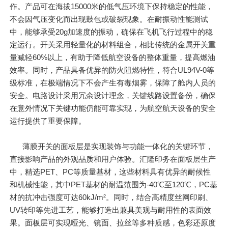
作。产品可在海拔15000米的低气压环境下保持稳定的性能，
不会因气压变化而出现鼓包或破裂现象。在耐振动性能测试
中，能够承受20g加速度的振动，确保在飞机飞行过程中的稳
定运行。开关采用轻量化的材料组合，相比传统的金属开关重
量减轻60%以上，有助于降低航空设备的整体重量，提高燃油
效率。同时，产品具备优异的防火阻燃特性，符合UL94V-0等
级标准，在极端情况下不会产生有毒烟雾，保障了舱内人员的
安全。电路设计采用冗余设计理念，关键线路设置备份，确保
在意外情况下关键功能仍能可靠实现，为航空航天设备的安全
运行提供了重要保障。
薄膜开关的面板层是实现装饰与功能一体化的关键环节，
直接影响产品的外观品质和用户体验。汇隆印务在面板层生产
中，精选PET、PC等质量基材，这些材料具有优异的耐候性
和机械性能，其中PET基材的耐温范围为-40℃至120℃，PC基
材的抗冲击强度可达60kJ/m²。同时，结合高精度丝网印刷、
UV转印等先进工艺，能够打造出兼具美观与耐用性的表面效
果。面板层可实现哑光、镜面、拉丝等多种质感，色彩还原度