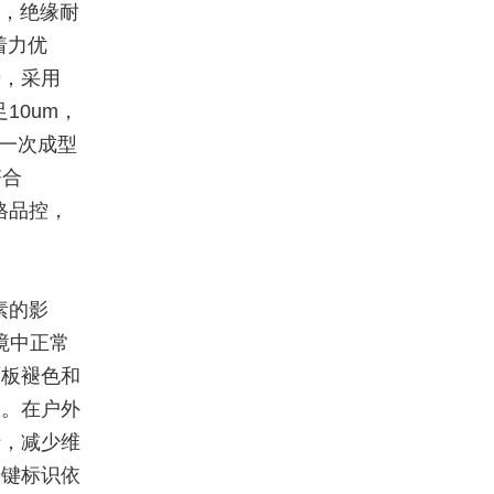
层，绝缘耐
着力优
势，采用
10um，
，一次成型
符合
格品控，
素的影
境中正常
面板褪色和
路。在户外
行，减少维
按键标识依