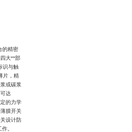
合的精密
大**部
标识与触
薄片，精
银浆或碳浆
度可达
稳定的力学
使薄膜开关
开关设计防
工作。