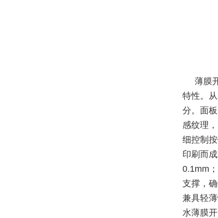
薄膜
特性。从
分。面板
感纹理，
细控制按
印刷而成
0.1m
支撑，确
兼具轻薄
水薄膜开