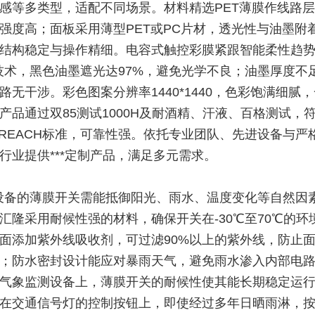
感等多类型，适配不同场景。材料精选PET薄膜作线路
强度高；面板采用薄型PET或PC片材，透光性与油墨附
结构稳定与操作精细。电容式触控彩膜紧跟智能柔性趋
技术，黑色油墨遮光达97%，避免光学不良；油墨厚度不足
路无干涉。彩色图案分辨率1440*1440，色彩饱满细腻
产品通过双85测试1000H及耐酒精、汗液、百格测试，
、REACH标准，可靠性强。依托专业团队、先进设备与严
行业提供***定制产品，满足多元需求。
设备的薄膜开关需能抵御阳光、雨水、温度变化等自然因
汇隆采用耐候性强的材料，确保开关在-30℃至70℃的环
面添加紫外线吸收剂，可过滤90%以上的紫外线，防止
；防水密封设计能应对暴雨天气，避免雨水渗入内部电
气象监测设备上，薄膜开关的耐候性使其能长期稳定运
在交通信号灯的控制按钮上，即使经过多年日晒雨淋，