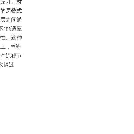
构设计、材
学的层叠式
各层之间通
不*能适应
定性。这种
上，**降
生产流程节
数超过