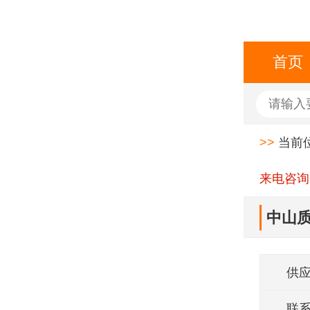
首页
>>
当前
来电咨询
中山质
供
联