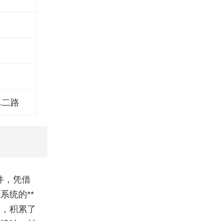
阜二路
件，凭借
统的**
年，积累了