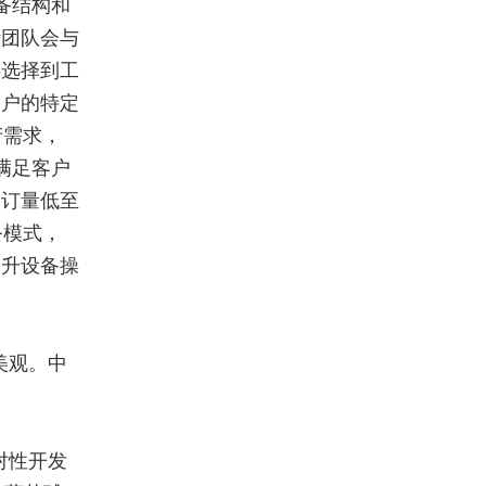
备结构和
计团队会与
料选择到工
客户的特定
产需求，
满足客户
起订量低至
务模式，
提升设备操
美观。中
对性开发