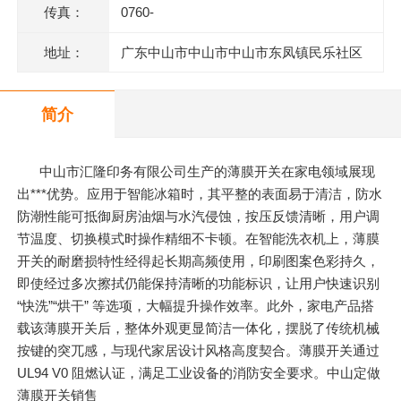
传真：
0760-
地址：
广东中山市中山市中山市东凤镇民乐社区
东阜二路146号一楼、二楼之二、三楼、四
简介
楼
中山市汇隆印务有限公司生产的薄膜开关在家电领域展现
出***优势。应用于智能冰箱时，其平整的表面易于清洁，防水
防潮性能可抵御厨房油烟与水汽侵蚀，按压反馈清晰，用户调
节温度、切换模式时操作精细不卡顿。在智能洗衣机上，薄膜
开关的耐磨损特性经得起长期高频使用，印刷图案色彩持久，
即使经过多次擦拭仍能保持清晰的功能标识，让用户快速识别
“快洗”“烘干” 等选项，大幅提升操作效率。此外，家电产品搭
载该薄膜开关后，整体外观更显简洁一体化，摆脱了传统机械
按键的突兀感，与现代家居设计风格高度契合。薄膜开关通过
UL94 V0 阻燃认证，满足工业设备的消防安全要求。中山定做
薄膜开关销售