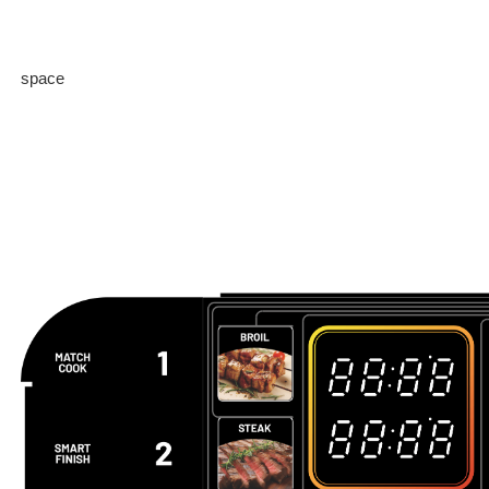
space