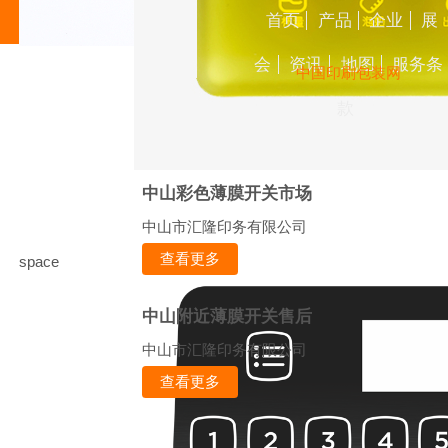
首页
产品
企业
展
会
资讯
地图
服务条
中国印刷包装网
款
中山彩色薄膜开关市场
中山市汇隆印务有限公司
查看更多
space
中山附近薄膜开关售后
中山市汇隆印务有限公司
查看更多