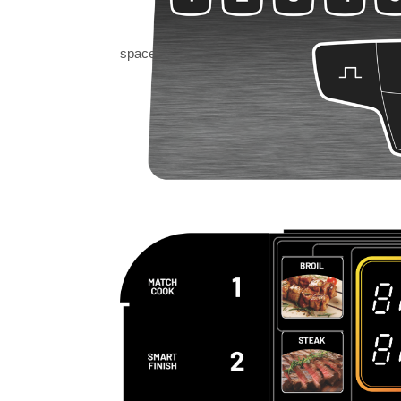
space