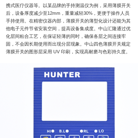
携式医疗仪器等。以某品牌的手持测温仪为例，采用薄膜开关
后，设备厚度减少至12mm，重量减轻30%，更便于操作人员
手持使用。在精密仪器内部，薄膜开关的薄型化设计还能为其
他电子元件节省安装空间，提高设备集成度。中山汇隆通过优
化层间粘合工艺，在保证轻薄的同时，确保各层之间连接牢
固，不会因长期使用而出现分层现象。中山四色薄膜开关规定
薄膜开关的图形层采用 UV 印刷，实现高耐磨与色彩持久度。