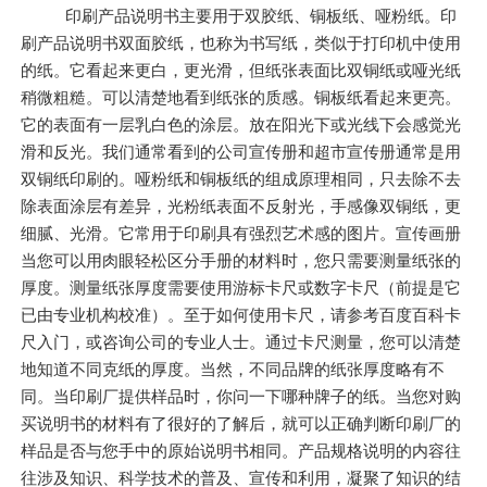
印刷产品说明书主要用于双胶纸、铜板纸、哑粉纸。印
刷产品说明书双面胶纸，也称为书写纸，类似于打印机中使用
的纸。它看起来更白，更光滑，但纸张表面比双铜纸或哑光纸
稍微粗糙。可以清楚地看到纸张的质感。铜板纸看起来更亮。
它的表面有一层乳白色的涂层。放在阳光下或光线下会感觉光
滑和反光。我们通常看到的公司宣传册和超市宣传册通常是用
双铜纸印刷的。哑粉纸和铜板纸的组成原理相同，只去除不去
除表面涂层有差异，光粉纸表面不反射光，手感像双铜纸，更
细腻、光滑。它常用于印刷具有强烈艺术感的图片。宣传画册
当您可以用肉眼轻松区分手册的材料时，您只需要测量纸张的
厚度。测量纸张厚度需要使用游标卡尺或数字卡尺（前提是它
已由专业机构校准）。至于如何使用卡尺，请参考百度百科卡
尺入门，或咨询公司的专业人士。通过卡尺测量，您可以清楚
地知道不同克纸的厚度。当然，不同品牌的纸张厚度略有不
同。当印刷厂提供样品时，你问一下哪种牌子的纸。当您对购
买说明书的材料有了很好的了解后，就可以正确判断印刷厂的
样品是否与您手中的原始说明书相同。产品规格说明的内容往
往涉及知识、科学技术的普及、宣传和利用，凝聚了知识的结