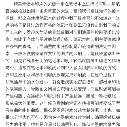
精美笔记本印刷的关键一步在笔记本上进行书写时，那笔
直的线格就如同一条条笔直的大道，带领我们通往知识的殿堂
深处。那么在使用笔记本的过程中我们经常可能不知道这一道
道的格子是经过怎样严格的笔记本印刷工艺流程走到我们的桌
面上来的，看起来简洁的直线反而对印刷油墨的控制要求比较
高。相比于字体与图片的普通印刷，笔记本的印刷主要体体现
在条格的直线上，而油墨的水分控制是印迹清晰的决定性因
素，一般细微的差别在文字与图片的印刷上，是很难鉴别出来
的，但是在线条分明的笔记本印刷上轻易就能看出印迹的精细
与否。通常在笔记本印刷的印制中大多采用胶印印刷的方式，
胶印是应用水和墨不相容的原理完成印刷的，在这个过程中，
如果油墨中的水分过小，就会造成实地密度增加，超出承印物
的吸墨能力，导致图文网点面积增大或变形，严重时还可能会
产生糊版，在连续的印刷过程中产生粘连，蹭脏一整批纸张，
形成极大的浪费。这时候你看到的笔记本横格可能就变成了弯
弯曲曲的蝌蚪曲线。那么是不是说水分越大越好呢，非也，如
果水分过大也不行，因为在油墨的水分过大时，油墨经过机械
压力的作用，很容易容易引起油墨乳化，降低油墨的内聚力和