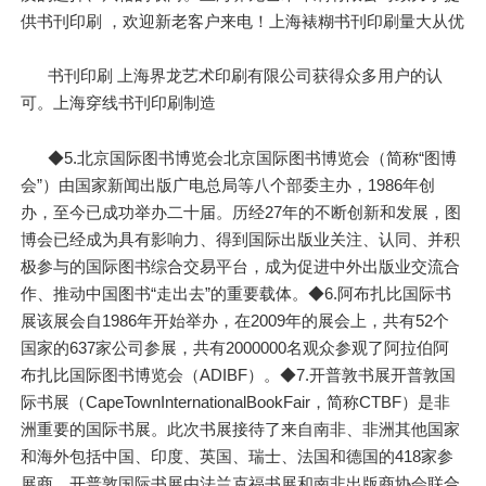
供书刊印刷 ，欢迎新老客户来电！上海裱糊书刊印刷量大从优
书刊印刷 上海界龙艺术印刷有限公司获得众多用户的认
可。上海穿线书刊印刷制造
◆5.北京国际图书博览会北京国际图书博览会（简称“图博
会”）由国家新闻出版广电总局等八个部委主办，1986年创
办，至今已成功举办二十届。历经27年的不断创新和发展，图
博会已经成为具有影响力、得到国际出版业关注、认同、并积
极参与的国际图书综合交易平台，成为促进中外出版业交流合
作、推动中国图书“走出去”的重要载体。◆6.阿布扎比国际书
展该展会自1986年开始举办，在2009年的展会上，共有52个
国家的637家公司参展，共有2000000名观众参观了阿拉伯阿
布扎比国际图书博览会（ADIBF）。◆7.开普敦书展开普敦国
际书展（CapeTownInternationalBookFair，简称CTBF）是非
洲重要的国际书展。此次书展接待了来自南非、非洲其他国家
和海外包括中国、印度、英国、瑞士、法国和德国的418家参
展商。开普敦国际书展由法兰克福书展和南非出版商协会联合