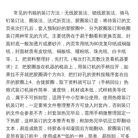
常见的书籍的装订方法：无线胶装法、锁线胶装法、骑马
钉装订法、圈装法、法式折页法。胶圈装订是：将待装订的文
页依次打孔后，套入预制好的塑胶圈中。分为胶圈装订和铁圈
装订两种常见的方式。主要优势在于易于翻看和更换页面。封
面封底一般加透片或磨砂片，内页常用纸为80克复印纸或铜版
纸，封面材质有皮纹纸、铜板纸、哑粉纸、珠光纸、白卡纸
等。1、把资料整理好，先打孔（每次打孔页数注意看机器要
求）2、把胶圈放在机器的梳齿上，用装订机的手柄拉开，如
果拉不开就把胶圈调个方向3、把打好孔的资料按顺序套在拉
开的胶圈上4、合拢胶圈，取下资料就可以了（手柄回位）热
熔式装订机操作简单、速度快，耗材成本低，式样精美等优
点，属于不可拆卸型，适用于中小型单位使用。使用热熔装订
机装订时，一定要将文件整理整齐方可放入封套内，否则装订
的文件会参差不齐；封套加热完毕后，需用手稍微整理固定一
下热胶，这样装订的文本整齐有形；刚加热完毕切忌立即翻动
文本，易造成散页，待胶条冷却凝固后方能翻动。胶圈装订机
是所有装订机中，使用成本**低的一种，简单、易拆卸，可多