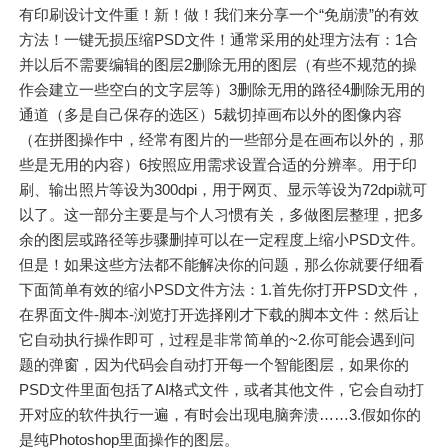
有印刷设计文件重！新！做！我们来分享一个“免崩溃”的有效
方法！一键无损压缩PSD文件！通常采用的处理方法有：1合
并以后不需要编辑的图层2删除无用的图层（有些不规范的操
作会建立一些空白的文字层等）3删除无用的路径4删除无用的
通道（多是自己保存的选区）5裁切掉画布以外的图像内容
（在拼图操作中，经常有图片的一些部分是在画布以外的，那
些是无用的内容）6按照应用需求设置合适的分辨率。用于印
刷、输出照片等设为300dpi，用于网页、显示等设为72dpi就可
以了。这一部分主要是与个人习惯有关，多做图层整理，把多
余的图层或路径等步骤删掉可以在一定程度上缩小PSD文件。
但是！如果这些方法都不能解决你的问题，那么你就要仔细看
下面简单有效的缩小PSD文件方法：1.首先你打开PSD文件，
在界面文件-脚本-浏览打开选择刚才下载的脚本文件：然后让
它自动执行操作即可，过程是非常简单的~2.你可能会遇到问
题的弹窗，因为代码会自动打开每一个智能图层，如果你的
PSD文件里面包括了AI格式文件，或者其他文件，它会自动打
开对应的软件执行一遍，有时会出现电脑奔溃……3.假如你的
是纯Photoshop里面操作的图层。