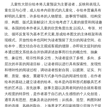
儿童性大部分绘本将儿童预设为主要读者，反映和表现儿
童生活与心理，成人绘本内容形式的儿童化，令绘本普遍具有
鲜明的儿童性，许多绘本的人物塑造、故事情节铺陈、结构安
排、构图、版式及装帧设计,充分地考虑了儿童的接受和阅读趣
味。各国的绘本作者从儿童的欣赏角度出发,以拟人、夸张、对
比、循环反复等为基本艺术元素,形成绘本图文的主体框架和表
现模式。开放性绘本也同时为读者预留了充分的阅读空间。在
绘本中，图文结合存在主观或客观的缝隙，亦即前文提到的绘
本通过图文系统各自并协调讲述故事而衍生的概念性、抽象
性、象征性、暗示性和多义性，为读者提供了多维、多向、多
层次的丰富的阅读目标，让读者得以进行具有探索性、发现性
和增补性的阅读过程，调动读者投射自我，以臆测、证实、判
断、质疑、修改、重建等方式参与作品的阅读性创造，在作者
绘本的基础上建立读者的绘本。绘本是内容和形式都极具艺术
性的艺术品，首先故事、故事主题以及两者间的结合就有着很
大程度的特异性，是作者基于自己的人生感悟的个人化创造，
通常具有思想、想象及表达的特性；从线条、造型、构图到材
质的选择、风格的取向。上海界龙艺术印刷有限公司致力于提